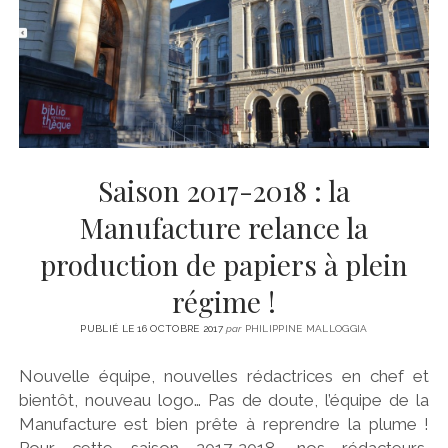
CINÉMA
instagram
email
email-
ÉCONOMIE
form
LITTÉRATURE
SPORT
MÉDIAS
SANTÉ
Saison 2017-2018 : la
Manufacture relance la
production de papiers à plein
régime !
PUBLIÉ LE 16 OCTOBRE 2017
par
PHILIPPINE MALLOGGIA
Nouvelle équipe, nouvelles rédactrices en chef et
bientôt, nouveau logo… Pas de doute, l’équipe de la
Manufacture est bien prête à reprendre la plume !
Pour cette saison 2017-2018, nos rédacteurs,