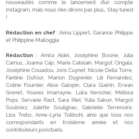
nouveautés comme le lancement d’un compte
Instagram, mais nous n’en dirons pas plus… Stay tuned
!
Rédaction en chef
: Anna Lippert, Garance Philippe
et Philippine Malloggia
Rédaction
: Amira Aidel, Joséphine Boone, Julia
Camus, Joanna Cáp, Marie Catelain, Margot Cingala,
Joséphine Couadou, Joris Cuynet, Nicole Della Torre,
Fantine Dufour, Marion Dugrenier, Lili Fernandez,
Coline Fournier, Alice Galopin, Clara Guérin, Erwan
Grenet, Younes Imarrayne, Luka Kerscher, Mélissa
Pops, Servane Ract, Sara Riet, Yulia Sakun, Margot
Soubriez, Juliette Soulignac, Gabrielle Terrenoire,
Lisa Trebs, Anne-Lyria Tollinchi, ainsi que tous nos
correspondants en troisième année et nos
contributeurs ponctuels.