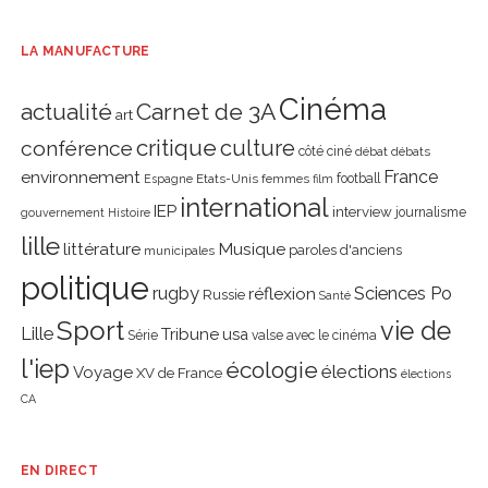
LA MANUFACTURE
Cinéma
actualité
Carnet de 3A
art
critique
culture
conférence
côté ciné
débat
débats
environnement
France
Etats-Unis
femmes
football
Espagne
film
international
IEP
interview
journalisme
gouvernement
Histoire
lille
littérature
Musique
paroles d'anciens
municipales
politique
rugby
réflexion
Sciences Po
Russie
Santé
Sport
vie de
Lille
Tribune
usa
Série
valse avec le cinéma
l'iep
écologie
élections
Voyage
XV de France
élections
CA
EN DIRECT