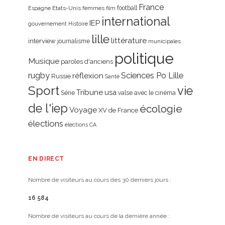
France
Etats-Unis
femmes
football
Espagne
film
international
IEP
gouvernement
Histoire
lille
littérature
interview
journalisme
municipales
politique
Musique
paroles d'anciens
rugby
réflexion
Sciences Po Lille
Russie
Santé
Sport
vie
Tribune
usa
Série
valse avec le cinéma
de l'iep
écologie
Voyage
XV de France
élections
élections CA
EN DIRECT
Nombre de visiteurs au cours des 30 derniers jours :
16 584
Nombre de visiteurs au cours de la dernière année :