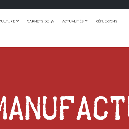
ouvrir
ouvrir
CULTURE
CARNETS DE 3A
ACTUALITÉS
RÉFLEXIONS
menu
menu
RE.