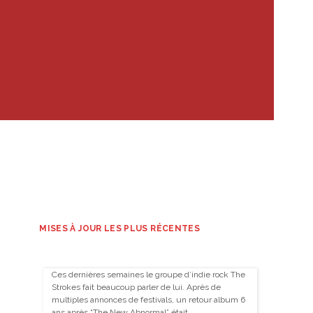
MISES À JOUR LES PLUS RÉCENTES
Ces dernières semaines le groupe d’indie rock The
Strokes fait beaucoup parler de lui. Après de
multiples annonces de festivals, un retour album 6
ans après “The New Abnormal” était