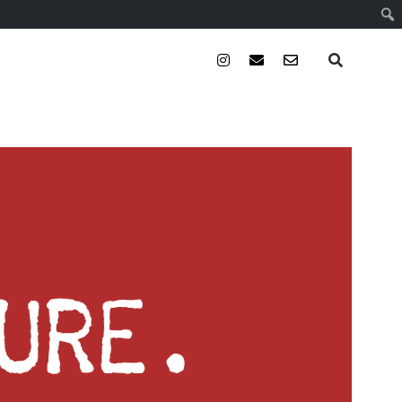
instagram
email
email-
form