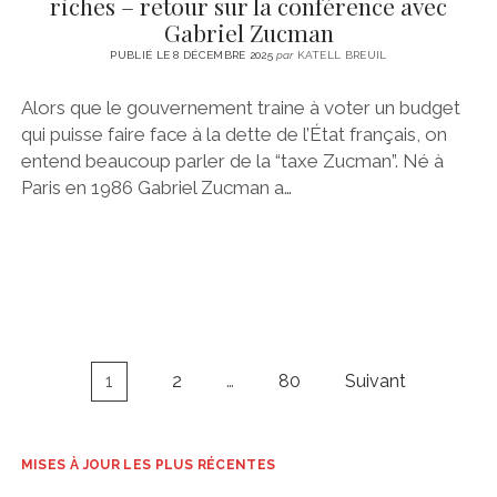
riches – retour sur la conférence avec
Gabriel Zucman
PUBLIÉ LE 8 DÉCEMBRE 2025
par
KATELL BREUIL
Alors que le gouvernement traine à voter un budget
qui puisse faire face à la dette de l’État français, on
entend beaucoup parler de la “taxe Zucman”. Né à
Paris en 1986 Gabriel Zucman a…
Navigation
1
2
…
80
Suivant
des
articles
MISES À JOUR LES PLUS RÉCENTES