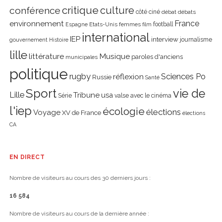
critique
culture
conférence
côté ciné
débat
débats
environnement
France
Etats-Unis
femmes
football
Espagne
film
international
IEP
interview
journalisme
gouvernement
Histoire
lille
littérature
Musique
paroles d'anciens
municipales
politique
rugby
réflexion
Sciences Po
Russie
Santé
Sport
vie de
Lille
Tribune
usa
Série
valse avec le cinéma
l'iep
écologie
élections
Voyage
XV de France
élections
CA
EN DIRECT
Nombre de visiteurs au cours des 30 derniers jours :
16 584
Nombre de visiteurs au cours de la dernière année :