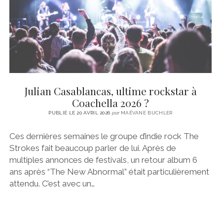
Articles
CINÉMA
instagram
email
email-
ÉCONOMIE
form
LITTÉRATURE
SPORT
MÉDIAS
SANTÉ
Julian Casablancas, ultime rockstar à
Coachella 2026 ?
PUBLIÉ LE 20 AVRIL 2026
par
MAËVANE BUCHLER
Ces dernières semaines le groupe d’indie rock The
Strokes fait beaucoup parler de lui. Après de
multiples annonces de festivals, un retour album 6
ans après “The New Abnormal” était particulièrement
attendu. C’est avec un…