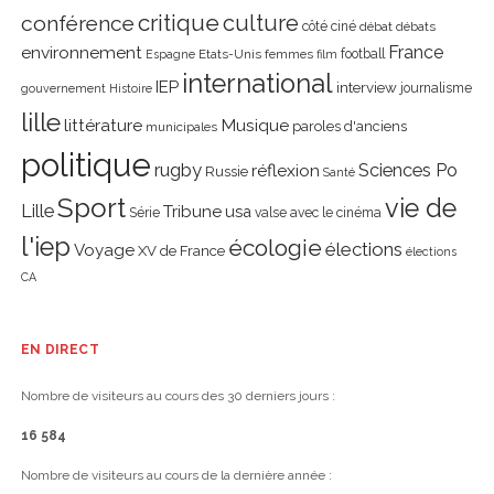
critique
culture
conférence
côté ciné
débat
débats
environnement
France
Etats-Unis
femmes
football
Espagne
film
international
IEP
interview
journalisme
gouvernement
Histoire
lille
littérature
Musique
paroles d'anciens
municipales
politique
rugby
réflexion
Sciences Po
Russie
Santé
Sport
vie de
Lille
Tribune
usa
Série
valse avec le cinéma
l'iep
écologie
élections
Voyage
XV de France
élections
CA
EN DIRECT
Nombre de visiteurs au cours des 30 derniers jours :
16 584
Nombre de visiteurs au cours de la dernière année :