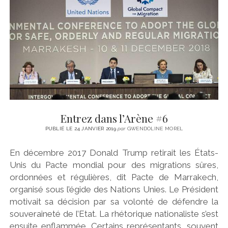
CINÉMA
instagram
email
email-
ÉCONOMIE
form
LITTÉRATURE
SPORT
MÉDIAS
SANTÉ
Entrez dans l’Arène #6
PUBLIÉ LE 24 JANVIER 2019
par
GWENDOLINE MOREL
En décembre 2017 Donald Trump retirait les États-
Unis du Pacte mondial pour des migrations sûres,
ordonnées et régulières, dit Pacte de Marrakech,
organisé sous l’égide des Nations Unies. Le Président
motivait sa décision par sa volonté de défendre la
souveraineté de l’Etat. La rhétorique nationaliste s’est
ensuite enflammée. Certains représentants, souvent