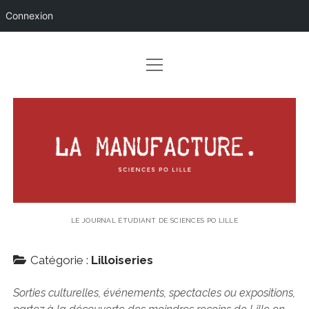
Connexion
ouvrir
ACCUEIL
menu
PACOTILLE
LA
VIE DE L’IEP
MANUFACTURE.
LILLOISERIES
ouvrir
CULTURE
menu
THÉÂTRE
CARNETS DE 3A
LE JOURNAL ÉTUDIANT DE SCIENCES PO LILLE
MUSIQUE
ouvrir
ACTUALITÉS
menu
Catégorie :
Lilloiseries
AUX FOURNEAUX !
POLITIQUE
RÉFLEXIONS
EXPOSITIONS
Sorties culturelles, événements, spectacles ou expositions,
INTERNATIONAL