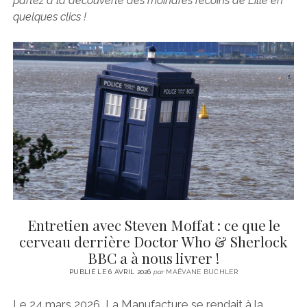
partez à la découverte des moindres recoins de Lille en
CINÉMA
instagram
email
email-
ÉCONOMIE
quelques clics !
form
LITTÉRATURE
SPORT
MÉDIAS
SANTÉ
Entretien avec Steven Moffat : ce que le
cerveau derrière Doctor Who & Sherlock
BBC a à nous livrer !
PUBLIÉ LE 6 AVRIL 2026
par
MAËVANE BUCHLER
Le 24 mars 2026, La Manufacture se rendait à la