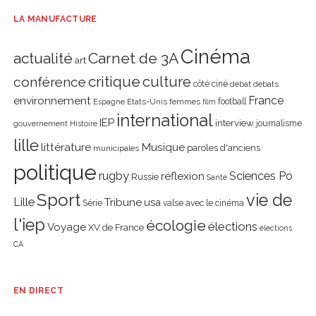
LA MANUFACTURE
Cinéma
actualité
Carnet de 3A
art
critique
culture
conférence
côté ciné
débat
débats
environnement
France
Etats-Unis
femmes
football
Espagne
film
international
IEP
interview
journalisme
gouvernement
Histoire
lille
littérature
Musique
paroles d'anciens
municipales
politique
rugby
réflexion
Sciences Po
Russie
Santé
Sport
vie de
Lille
Tribune
usa
Série
valse avec le cinéma
l'iep
écologie
élections
Voyage
XV de France
élections
CA
EN DIRECT