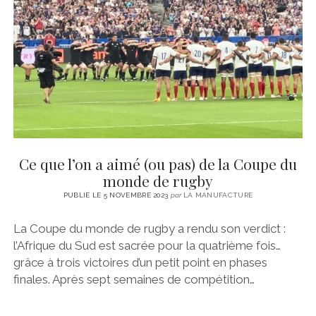
CINÉMA
instagram
email
email-
ÉCONOMIE
form
LITTÉRATURE
SPORT
MÉDIAS
SANTÉ
Ce que l’on a aimé (ou pas) de la Coupe du
monde de rugby
PUBLIÉ LE 5 NOVEMBRE 2023
par
LA MANUFACTURE
La Coupe du monde de rugby a rendu son verdict :
l’Afrique du Sud est sacrée pour la quatrième fois…
grâce à trois victoires d’un petit point en phases
finales. Après sept semaines de compétition…