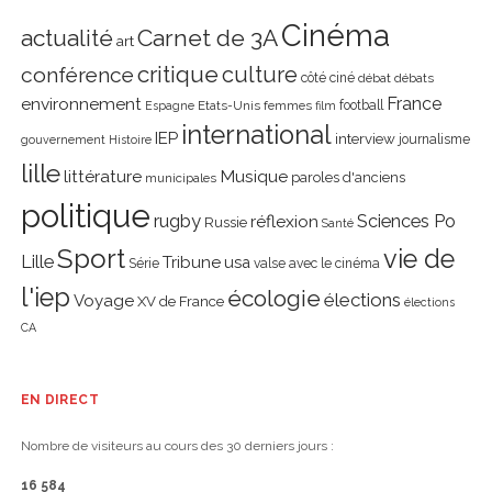
Cinéma
actualité
Carnet de 3A
art
critique
culture
conférence
côté ciné
débat
débats
environnement
France
Etats-Unis
femmes
football
Espagne
film
international
IEP
interview
journalisme
gouvernement
Histoire
lille
littérature
Musique
paroles d'anciens
municipales
politique
rugby
réflexion
Sciences Po
Russie
Santé
Sport
vie de
Lille
Tribune
usa
Série
valse avec le cinéma
l'iep
écologie
élections
Voyage
XV de France
élections
CA
EN DIRECT
Nombre de visiteurs au cours des 30 derniers jours :
16 584