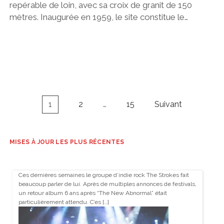
repérable de loin, avec sa croix de granit de 150
mètres. Inaugurée en 1959, le site constitue le…
Navigation
1
2
…
15
Suivant
des
articles
MISES À JOUR LES PLUS RÉCENTES
Ces dernières semaines le groupe d’indie rock The Strokes fait
beaucoup parler de lui. Après de multiples annonces de festivals,
un retour album 6 ans après “The New Abnormal” était
particulièrement attendu. C’es […]