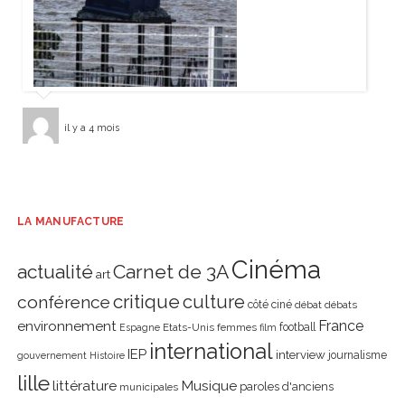
il y a 4 mois
LA MANUFACTURE
Cinéma
actualité
Carnet de 3A
art
critique
culture
conférence
côté ciné
débat
débats
environnement
France
Etats-Unis
femmes
football
Espagne
film
international
IEP
interview
journalisme
gouvernement
Histoire
lille
littérature
Musique
paroles d'anciens
municipales