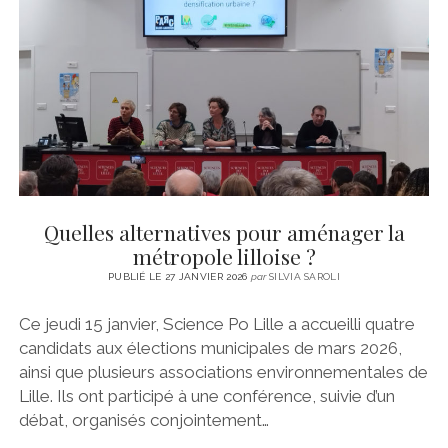
CINÉMA
instagram
email
email-
ÉCONOMIE
form
LITTÉRATURE
SPORT
MÉDIAS
SANTÉ
Quelles alternatives pour aménager la
métropole lilloise ?
PUBLIÉ LE 27 JANVIER 2026
par
SILVIA SAROLI
Ce jeudi 15 janvier, Science Po Lille a accueilli quatre
candidats aux élections municipales de mars 2026,
ainsi que plusieurs associations environnementales de
Lille. Ils ont participé à une conférence, suivie d’un
débat, organisés conjointement…