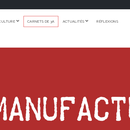
ouvrir
ouvrir
CULTURE
CARNETS DE 3A
ACTUALITÉS
RÉFLEXIONS
menu
menu
RE.