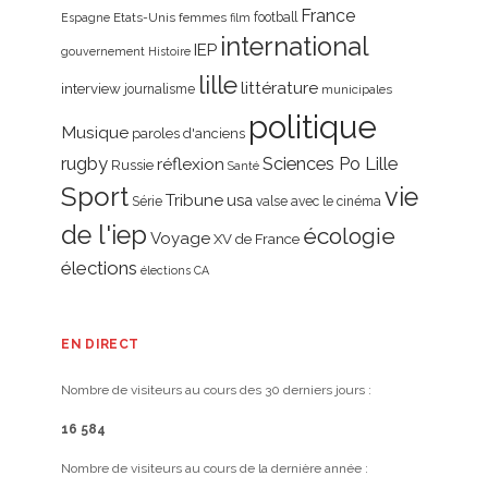
France
Etats-Unis
femmes
football
Espagne
film
international
IEP
gouvernement
Histoire
lille
littérature
interview
journalisme
municipales
politique
Musique
paroles d'anciens
rugby
réflexion
Sciences Po Lille
Russie
Santé
Sport
vie
Tribune
usa
Série
valse avec le cinéma
de l'iep
écologie
Voyage
XV de France
élections
élections CA
EN DIRECT
Nombre de visiteurs au cours des 30 derniers jours :
16 584
Nombre de visiteurs au cours de la dernière année :