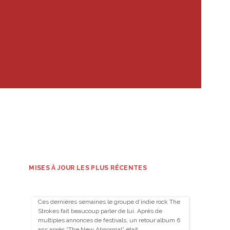
MISES À JOUR LES PLUS RÉCENTES
Ces dernières semaines le groupe d’indie rock The
Strokes fait beaucoup parler de lui. Après de
multiples annonces de festivals, un retour album 6
ans après “The New Abnormal” était