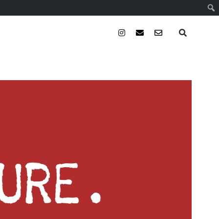
instagram
email
email-
form