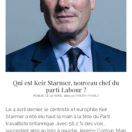
Qui est Keir Starmer, nouveau chef du
parti Labour ?
PUBLIÉ LE 22 AVRIL 2020
par
ENORA PANIEZ
Le 4 avril dernier, le centriste et europhile Keir
Starmer a été élu haut la main à la tête du Parti
travailliste britannique, avec 56,2 % des voix,
succédant ainsi au très à gauche Jeremy Corbyn. Mais