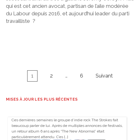
qui est cet ancien avocat, partisan de l’aile modérée
du Labour depuis 2016, et aujourd’hui leader du parti
travailliste ?
Navigation
1
2
…
6
Suivant
des
articles
MISES À JOUR LES PLUS RÉCENTES
Ces dernières semaines le groupe d’indie rock The Strokes fait
beaucoup parler de lui. Après de multiples annonces de festivals,
un retour album 6 ans après “The New Abnormal” était
particulièrement attendu. C’es […]