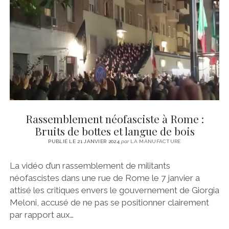
CINÉMA
instagram
email
email-
ÉCONOMIE
form
LITTÉRATURE
SPORT
MÉDIAS
SANTÉ
Rassemblement néofasciste à Rome :
Bruits de bottes et langue de bois
PUBLIÉ LE 21 JANVIER 2024
par
LA MANUFACTURE
La vidéo d’un rassemblement de militants
néofascistes dans une rue de Rome le 7 janvier a
attisé les critiques envers le gouvernement de Giorgia
Meloni, accusé de ne pas se positionner clairement
par rapport aux…