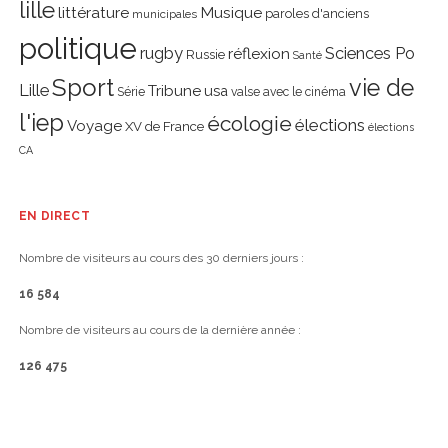
lille
littérature
Musique
paroles d'anciens
municipales
politique
rugby
réflexion
Sciences Po
Russie
Santé
Sport
vie de
Lille
Tribune
usa
Série
valse avec le cinéma
l'iep
écologie
élections
Voyage
XV de France
élections
CA
EN DIRECT
Nombre de visiteurs au cours des 30 derniers jours :
16 584
Nombre de visiteurs au cours de la dernière année :
126 475