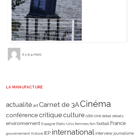
il y a 4 mois
LA MANUFACTURE
Cinéma
actualité
Carnet de 3A
art
critique
culture
conférence
côté ciné
débat
débats
environnement
France
Etats-Unis
femmes
football
Espagne
film
international
IEP
interview
journalisme
gouvernement
Histoire