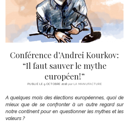
CINÉMA
instagram
email
email-
ÉCONOMIE
form
LITTÉRATURE
SPORT
MÉDIAS
SANTÉ
Conférence d’Andrei Kourkov:
“Il faut sauver le mythe
européen!”
PUBLIÉ LE 9 OCTOBRE 2018
par
LA MANUFACTURE
A quelques mois des élections européennes, quoi de
mieux que de se confronter à un autre regard sur
notre continent pour en questionner les mythes et les
valeurs ?