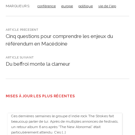
MARQUEURS:
conférence
europe
politique
vie de l'iep
ARTICLE PRÉCÉDENT
Cinq questions pour comprendre les enjeux du
référendum en Macédoine
ARTICLE SUIVANT
Du beffroi monte la clameur
MISES À JOUR LES PLUS RÉCENTES
Ces dernières semaines le groupe d’indie rock The Strokes fait
beaucoup parler de lui. Après de multiples annonces de festivals,
un retour album 6 ans après “The New Abnormal” était
particulièrement attendu. C’es […]