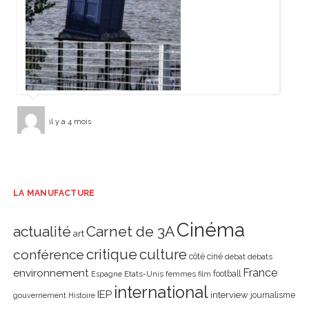
il y a 4 mois
LA MANUFACTURE
Cinéma
actualité
Carnet de 3A
art
critique
culture
conférence
côté ciné
débat
débats
environnement
France
Etats-Unis
femmes
football
Espagne
film
international
IEP
interview
journalisme
gouvernement
Histoire