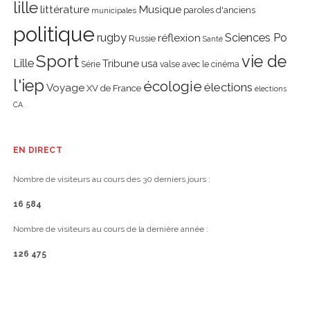
lille
littérature
Musique
paroles d'anciens
municipales
politique
rugby
réflexion
Sciences Po
Russie
Santé
Sport
vie de
Lille
Tribune
usa
Série
valse avec le cinéma
l'iep
écologie
élections
Voyage
XV de France
élections
CA
EN DIRECT
Nombre de visiteurs au cours des 30 derniers jours :
16 584
Nombre de visiteurs au cours de la dernière année :
126 475