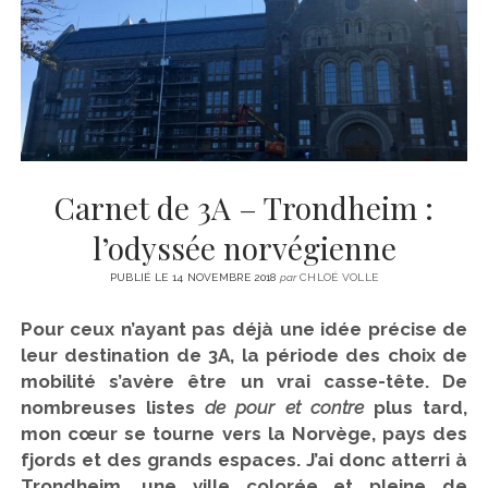
CINÉMA
instagram
email
email-
ÉCONOMIE
form
LITTÉRATURE
SPORT
MÉDIAS
SANTÉ
Carnet de 3A – Trondheim :
l’odyssée norvégienne
PUBLIÉ LE 14 NOVEMBRE 2018
par
CHLOÉ VOLLE
Pour ceux n’ayant pas déjà une idée précise de
leur destination de 3A, la période des choix de
mobilité s’avère être un vrai casse-tête. De
nombreuses listes
de pour et contre
plus tard,
mon cœur se tourne vers la Norvège, pays des
fjords et des grands espaces. J’ai donc atterri à
Trondheim, une ville colorée et pleine de