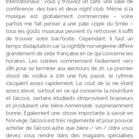
internationaux : vous y trouvez un café, une salle de
conférence, des bars et deux
night club
. Même si la
musique est globalement commerciale – voire
parfois me fait penser à une pâle copie du Smile –
tous les goûts musicaux peuvent s’y retrouver, il suffit
de trouver
votre
bar/boîte. Cependant, il faut un
temps d’adaptation car la
nightlife
norvégienne diffère
grandement de celle française en ce qui concerne les
horaires. Les soirées commencent facilement vers
18h pour se terminer aux alentours de 2h. Le premier
shoot de vodka à 20h une fois passé, le rythme
s’acquiert assez rapidement. Le coût de la vie étant
assez élevé, surtout en ce qui concerne la nourriture
et l’alcool, certains étudiants s’improvisent brasseurs
et produisent une bière
homemade,
surprenamment
bonne. Egalement une chose importante à savoir en
Norvège, l’alcool est très réglementé et pour pouvoir
acheter de l’alcool autre que bière / vin / cidre vous
devez vous rendre dans des magasins spécialisés