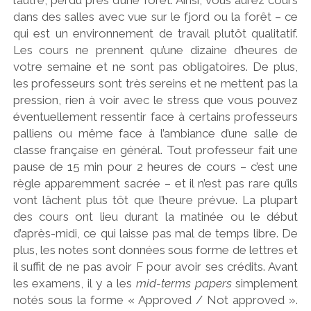
l’autre, perdu près d’une forêt. Ainsi, vous aurez cours
dans des salles avec vue sur le fjord ou la forêt – ce
qui est un environnement de travail plutôt qualitatif.
Les cours ne prennent qu’une dizaine d’heures de
votre semaine et ne sont pas obligatoires. De plus,
les professeurs sont très sereins et ne mettent pas la
pression, rien à voir avec le stress que vous pouvez
éventuellement ressentir face à certains professeurs
palliens ou même face à l’ambiance d’une salle de
classe française en général. Tout professeur fait une
pause de 15 min pour 2 heures de cours – c’est une
règle apparemment sacrée – et il n’est pas rare qu’ils
vont lâchent plus tôt que l’heure prévue. La plupart
des cours ont lieu durant la matinée ou le début
d’après-midi, ce qui laisse pas mal de temps libre. De
plus, les notes sont données sous forme de lettres et
il suffit de ne pas avoir F pour avoir ses crédits. Avant
les examens, il y a les
mid-terms papers
simplement
notés sous la forme « Approved / Not approved ».