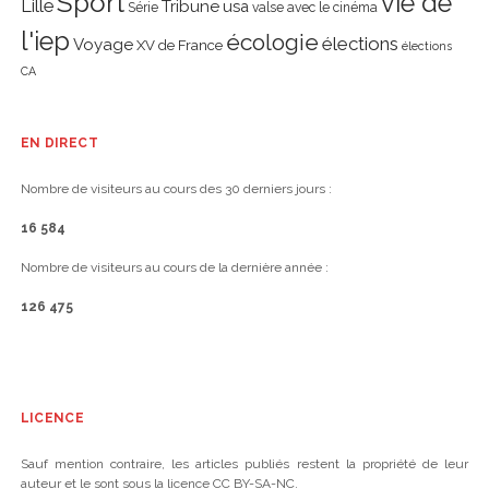
Sport
vie de
Lille
Tribune
usa
Série
valse avec le cinéma
l'iep
écologie
élections
Voyage
XV de France
élections
CA
EN DIRECT
Nombre de visiteurs au cours des 30 derniers jours :
16 584
Nombre de visiteurs au cours de la dernière année :
126 475
LICENCE
Sauf mention contraire, les articles publiés restent la propriété de leur
auteur et le sont sous la licence CC BY-SA-NC.