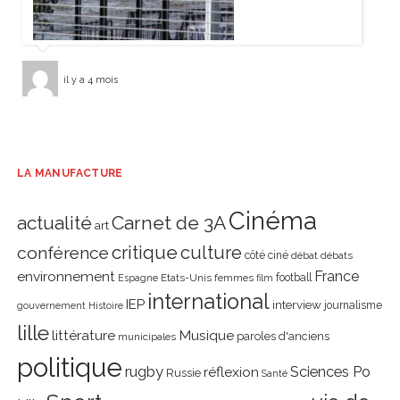
il y a 4 mois
LA MANUFACTURE
Cinéma
actualité
Carnet de 3A
art
critique
culture
conférence
côté ciné
débat
débats
environnement
France
Etats-Unis
femmes
football
Espagne
film
international
IEP
interview
journalisme
gouvernement
Histoire
lille
littérature
Musique
paroles d'anciens
municipales
politique
rugby
réflexion
Sciences Po
Russie
Santé