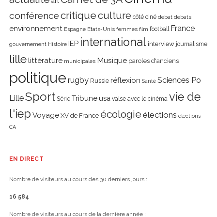
art
critique
culture
conférence
côté ciné
débat
débats
environnement
France
Etats-Unis
femmes
football
Espagne
film
international
IEP
interview
journalisme
gouvernement
Histoire
lille
littérature
Musique
paroles d'anciens
municipales
politique
rugby
réflexion
Sciences Po
Russie
Santé
Sport
vie de
Lille
Tribune
usa
Série
valse avec le cinéma
l'iep
écologie
élections
Voyage
XV de France
élections
CA
EN DIRECT
Nombre de visiteurs au cours des 30 derniers jours :
16 584
Nombre de visiteurs au cours de la dernière année :