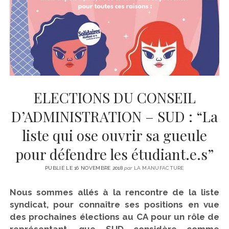
CINÉMA
instagram
email
email-
ÉCONOMIE
form
LITTÉRATURE
SPORT
MÉDIAS
SANTÉ
ELECTIONS DU CONSEIL
D’ADMINISTRATION – SUD : “La
liste qui ose ouvrir sa gueule
pour défendre les étudiant.e.s”
PUBLIÉ LE 16 NOVEMBRE 2018
par
LA MANUFACTURE
Nous sommes allés à la rencontre de la liste
syndicat, pour connaître ses positions en vue
des prochaines élections au CA pour un rôle de
représentant, que SUD considère comme