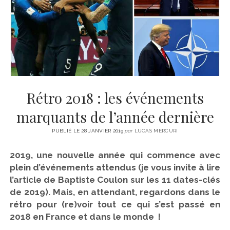
CINÉMA
instagram
email
email-
ÉCONOMIE
form
LITTÉRATURE
SPORT
MÉDIAS
SANTÉ
Rétro 2018 : les événements
marquants de l’année dernière
PUBLIÉ LE 28 JANVIER 2019
par
LUCAS MERCURI
2019, une nouvelle année qui commence avec
plein d’événements attendus (je vous invite à lire
l’article de Baptiste Coulon sur les 11 dates-clés
de 2019). Mais, en attendant, regardons dans le
rétro pour (re)voir tout ce qui s’est passé en
2018 en France et dans le monde !