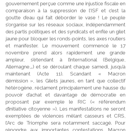
gouvernement perçue comme une injustice fiscale en
comparaison à la suppression de l’ISF et c’est la
goutte d’eau qui fait déborder le vase ! Le peuple
s’organise sur les réseaux sociaux, indépendamment
des partis politiques et des syndicats et enfile un gilet
jaune pour bloquer les ronds-points, les axes routiers
et manifester. Le mouvement commencé le 17
novembre prend alors rapidement une grande
ampleur, s’étendant à l’international (Belgique,
Allemagne,…) et se déroulant chaque samedi, jusqu’à
maintenant (Acte 11). Scandant « Macron
démission », les Gilets jaunes, en tant que collectif
hétérogène, réclament principalement une hausse du
pouvoir d’achat et davantage de démocratie en
proposant par exemple le RIC (« référendum
d’initiative citoyenne »). Les manifestations ne seront
exemptées de violences mêlant casseurs et CRS,
l’Arc de Triomphe sera notamment saccagé. Pour
répondre aux importantes contestations, Macron