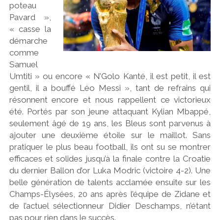
poteau
Pavard »,
« casse la
démarche
comme
Samuel
Umtiti » ou encore « N’Golo Kanté, il est petit, il est
gentil, il a bouffé Léo Messi », tant de refrains qui
résonnent encore et nous rappellent ce victorieux
été. Portés par son jeune attaquant Kylian Mbappé,
seulement âgé de 19 ans, les Bleus sont parvenus à
ajouter une deuxième étoile sur le maillot. Sans
pratiquer le plus beau football, ils ont su se montrer
efficaces et solides jusqu’à la finale contre la Croatie
du dernier Ballon d’or Luka Modric (victoire 4-2). Une
belle génération de talents acclamée ensuite sur les
Champs-Élysées, 20 ans après l’équipe de Zidane et
de l’actuel sélectionneur Didier Deschamps, n’étant
pas pour rien dans le succès.