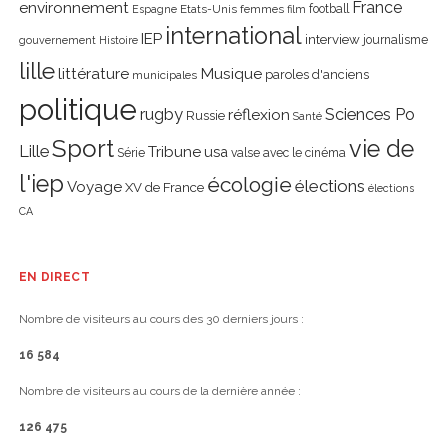
environnement
France
Etats-Unis
femmes
football
Espagne
film
international
IEP
interview
journalisme
gouvernement
Histoire
lille
littérature
Musique
paroles d'anciens
municipales
politique
rugby
réflexion
Sciences Po
Russie
Santé
Sport
vie de
Lille
Tribune
usa
Série
valse avec le cinéma
l'iep
écologie
élections
Voyage
XV de France
élections
CA
EN DIRECT
Nombre de visiteurs au cours des 30 derniers jours :
16 584
Nombre de visiteurs au cours de la dernière année :
126 475