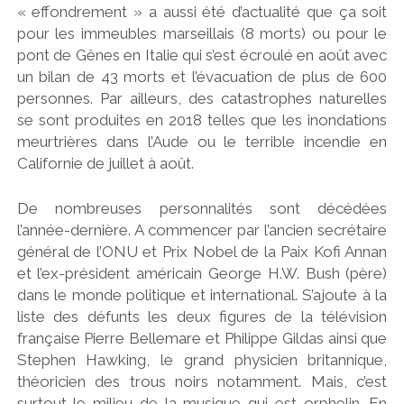
« effondrement » a aussi été d’actualité que ça soit
pour les immeubles marseillais (8 morts) ou pour le
pont de Gênes en Italie qui s’est écroulé en août avec
un bilan de 43 morts et l’évacuation de plus de 600
personnes. Par ailleurs, des catastrophes naturelles
se sont produites en 2018 telles que les inondations
meurtrières dans l’Aude ou le terrible incendie en
Californie de juillet à août.
De nombreuses personnalités sont décédées
l’année-dernière. A commencer par l’ancien secrétaire
général de l’ONU et Prix Nobel de la Paix Kofi Annan
et l’ex-président américain George H.W. Bush (père)
dans le monde politique et international. S’ajoute à la
liste des défunts les deux figures de la télévision
française Pierre Bellemare et Philippe Gildas ainsi que
Stephen Hawking, le grand physicien britannique,
théoricien des trous noirs notamment. Mais, c’est
surtout le milieu de la musique qui est orphelin. En