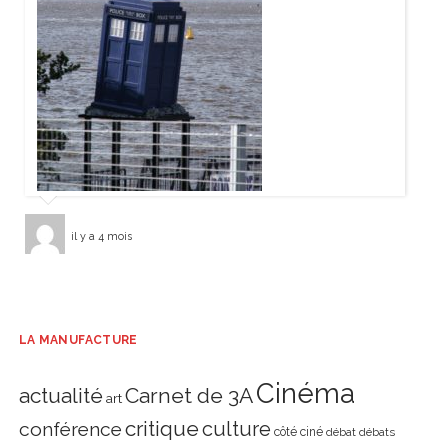
il y a 4 mois
LA MANUFACTURE
Cinéma
actualité
Carnet de 3A
art
critique
culture
conférence
côté ciné
débat
débats