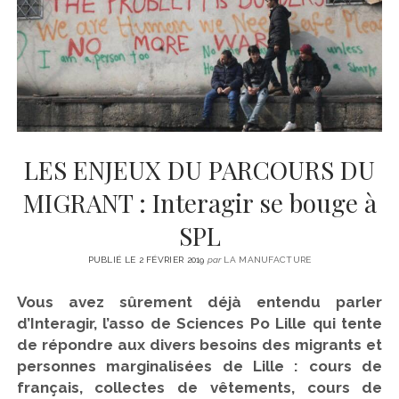
CINÉMA
instagram
email
email-
ÉCONOMIE
form
LITTÉRATURE
SPORT
MÉDIAS
SANTÉ
LES ENJEUX DU PARCOURS DU
MIGRANT : Interagir se bouge à
SPL
PUBLIÉ LE 2 FÉVRIER 2019
par
LA MANUFACTURE
Vous avez sûrement déjà entendu parler
d’Interagir, l’asso de Sciences Po Lille qui tente
de répondre aux divers besoins des migrants et
personnes marginalisées de Lille : cours de
français, collectes de vêtements, cours de