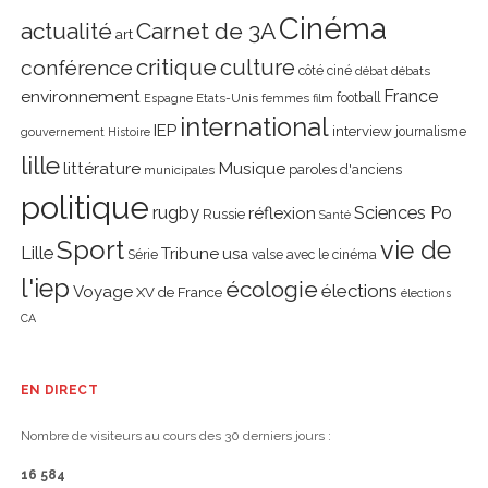
Cinéma
actualité
Carnet de 3A
art
critique
culture
conférence
côté ciné
débat
débats
environnement
France
Etats-Unis
femmes
football
Espagne
film
international
IEP
interview
journalisme
gouvernement
Histoire
lille
littérature
Musique
paroles d'anciens
municipales
politique
rugby
réflexion
Sciences Po
Russie
Santé
Sport
vie de
Lille
Tribune
usa
Série
valse avec le cinéma
l'iep
écologie
élections
Voyage
XV de France
élections
CA
EN DIRECT
Nombre de visiteurs au cours des 30 derniers jours :
16 584