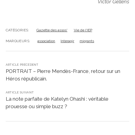
Victor Gellens
CATÉGORIES:
Gazette des assos'
Vie de l'IEP
MARQUEURS:
association
Interagir
migrants
ARTICLE PRÉCÉDENT
PORTRAIT – Pierre Mendès-France, retour sur un
Héros républicain.
ARTICLE SUIVANT
La note parfaite de Katelyn Ohashi : véritable
prouesse ou simple buzz ?