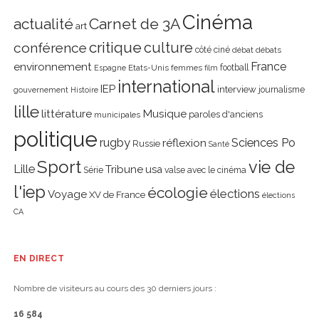
Cinéma
actualité
Carnet de 3A
art
critique
culture
conférence
côté ciné
débat
débats
environnement
France
Etats-Unis
femmes
football
Espagne
film
international
IEP
interview
journalisme
gouvernement
Histoire
lille
littérature
Musique
paroles d'anciens
municipales
politique
rugby
réflexion
Sciences Po
Russie
Santé
Sport
vie de
Lille
Tribune
usa
Série
valse avec le cinéma
l'iep
écologie
élections
Voyage
XV de France
élections
CA
EN DIRECT
Nombre de visiteurs au cours des 30 derniers jours :
16 584