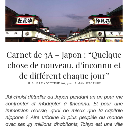
CINÉMA
instagram
email
email-
ÉCONOMIE
form
LITTÉRATURE
SPORT
MÉDIAS
SANTÉ
Carnet de 3A – Japon : “Quelque
chose de nouveau, d’inconnu et
de différent chaque jour”
PUBLIÉ LE 1 OCTOBRE 2019
par
LA MANUFACTURE
J’ai choisi d’étudier au Japon pendant un an pour me
confronter et m’adapter à l’inconnu. Et pour une
immersion réussie, quoi de mieux que la capitale
nippone ? Aire urbaine la plus peuplée du monde
avec ses 43 millions d’habitants, Tokyo est une ville