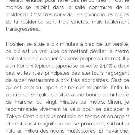
meilleur endroit pour faire des rencontres ! Tout le
monde se rejoint dans la salle commune de la
résidence. C’est très convivial. En revanche les règles
de la résidence sont trop strictes, mais facilement
transgressées…
Hoshien se situe à dix minutes à pied de l’université,
ce qui est un vrai luxe permettant d’éviter le métro
matinal plein à craquer (au sens propre du terme). Il y
a un Konbini (épicerie japonaise ouverte 24/7) à deux
pas, et les rues principales des alentours regorgent
de super restaurants à prix très abordables. C’est ce
qui est cool au Japon, on ne cuisine jamais. Enfin, le
centre de Shinjuku se situe à une bonne demi-heure
de marche, ou vingt minutes de métro. Sinon, je
recommande vivement le vélo pour se déplacer à
Tokyo. C’est bien plus rentable en temps et en argent
et c’est aussi magnifique de se promener, surtout la
nuit, au milieu des néons multicolores. En revanche,