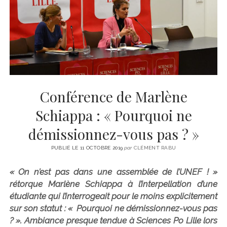
CINÉMA
instagram
email
email-
ÉCONOMIE
form
LITTÉRATURE
SPORT
MÉDIAS
SANTÉ
Conférence de Marlène
Schiappa : « Pourquoi ne
démissionnez-vous pas ? »
PUBLIÉ LE 11 OCTOBRE 2019
par
CLÉMENT RABU
« On n’est pas dans une assemblée de l’UNEF ! »
rétorque Marlène Schiappa à l’interpellation d’une
étudiante qui l’interrogeait pour le moins explicitement
sur son statut : « Pourquoi ne démissionnez-vous pas
? ». Ambiance presque tendue à Sciences Po Lille lors