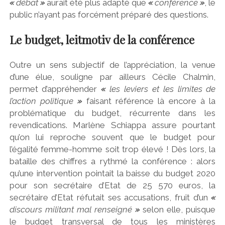
«
débat
»
aurait été plus adapté que
«
conférence
»
, le
public n’ayant pas forcément préparé des questions.
Le budget, leitmotiv de la conférence
Outre un sens subjectif de l’appréciation, la venue
d’une élue, souligne par ailleurs Cécile Chalmin,
permet d’appréhender
«
les leviers et les limites de
l’action politique
»
faisant référence là encore à la
problématique du budget, récurrente dans les
revendications. Marlène Schiappa assure pourtant
qu’on lui reproche souvent que le budget pour
l’égalité femme-homme soit trop élevé ! Dès lors, la
bataille des chiffres a rythmé la conférence : alors
qu’une intervention pointait la baisse du budget 2020
pour son secrétaire d’Etat de 25 570 euros, la
secrétaire d’Etat réfutait ses accusations, fruit d’un
«
discours militant mal renseigné
»
selon elle, puisque
le budget transversal de tous les ministères