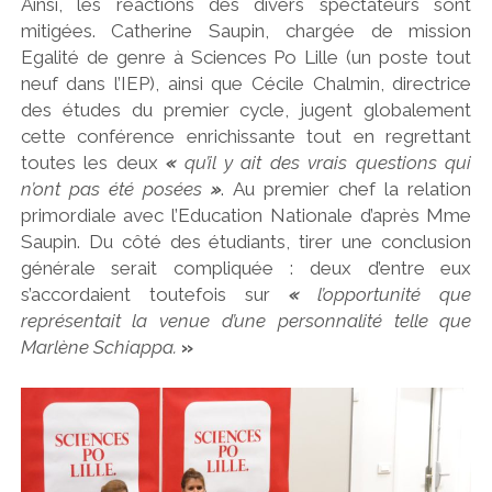
Ainsi, les réactions des divers spectateurs sont
mitigées. Catherine Saupin, chargée de mission
Egalité de genre à Sciences Po Lille (un poste tout
neuf dans l’IEP), ainsi que Cécile Chalmin, directrice
des études du premier cycle, jugent globalement
cette conférence enrichissante tout en regrettant
toutes les deux
«
qu’il y ait des vrais questions qui
n’ont pas été posées
»
. Au premier chef la relation
primordiale avec l’Education Nationale d’après Mme
Saupin. Du côté des étudiants, tirer une conclusion
générale serait compliquée : deux d’entre eux
s’accordaient toutefois sur
«
l’opportunité que
représentait la venue d’une personnalité telle que
Marlène Schiappa.
»