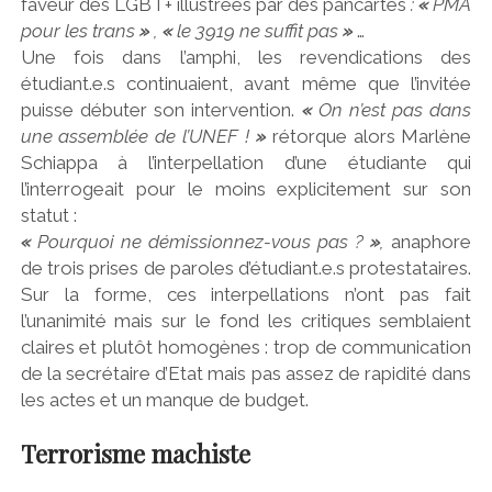
faveur des LGBT+ illustrées par des pancartes
:
«
PMA
pour les trans
»
,
«
le 3919 ne suffit pas
»
…
Une fois dans l’amphi, les revendications des
étudiant.e.s continuaient, avant même que l’invitée
puisse débuter son intervention.
«
On n’est pas dans
une assemblée de l’UNEF !
»
rétorque alors Marlène
Schiappa à l’interpellation d’une étudiante qui
l’interrogeait pour le moins explicitement sur son
statut :
«
Pourquoi ne démissionnez-vous pas ?
»
,
anaphore
de trois prises de paroles d’étudiant.e.s protestataires.
Sur la forme, ces interpellations n’ont pas fait
l’unanimité mais sur le fond les critiques semblaient
claires et plutôt homogènes : trop de communication
de la secrétaire d’Etat mais pas assez de rapidité dans
les actes et un manque de budget.
Terrorisme machiste