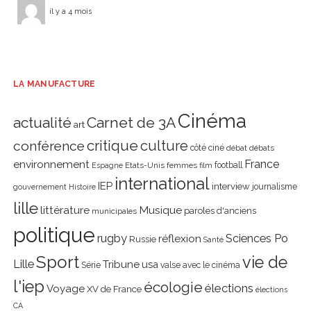
il y a 4 mois
LA MANUFACTURE
Cinéma
actualité
Carnet de 3A
art
critique
culture
conférence
côté ciné
débat
débats
environnement
France
Etats-Unis
femmes
football
Espagne
film
international
IEP
interview
journalisme
gouvernement
Histoire
lille
littérature
Musique
paroles d'anciens
municipales
politique
rugby
réflexion
Sciences Po
Russie
Santé
Sport
vie de
Lille
Tribune
usa
Série
valse avec le cinéma
l'iep
écologie
élections
Voyage
XV de France
élections
CA