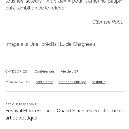
tous les acteurs :
«
un défi
»
pour Catherine Saupin,
qui a l’ambition de le relever.
Clément Rabu
Image à la Une : crédits : Lucie Chagneau
CATÉGORIES:
Conférences
Vie de l'IEP
MARQUEURS:
conférence
marlène Schiappa
politique
ARTICLE PRÉCÉDENT
Festival Eldoressence : Quand Sciences Po Lille mêle
art et politique