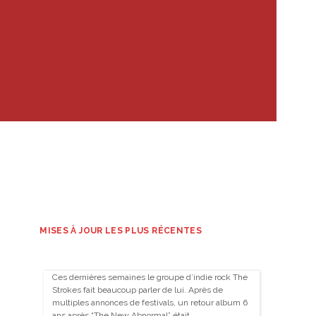
MISES À JOUR LES PLUS RÉCENTES
Ces dernières semaines le groupe d’indie rock The
Strokes fait beaucoup parler de lui. Après de
multiples annonces de festivals, un retour album 6
ans après “The New Abnormal” était