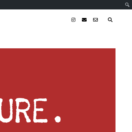
instagram
email
email-
form