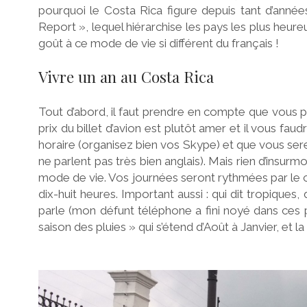
pourquoi le Costa Rica figure depuis tant d’anné
Report », lequel hiérarchise les pays les plus heu
goût à ce mode de vie si différent du français !
Vivre un an au Costa Rica
Tout d’abord, il faut prendre en compte que vous pa
prix du billet d’avion est plutôt amer et il vous fa
horaire (organisez bien vos Skype) et que vous se
ne parlent pas très bien anglais). Mais rien d’insu
mode de vie. Vos journées seront rythmées par le cyc
dix-huit heures. Important aussi : qui dit tropiques, 
parle (mon défunt téléphone a fini noyé dans ces plu
saison des pluies » qui s’étend d’Août à Janvier, et la