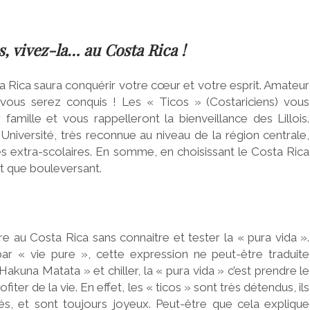
s, vivez-la… au Costa Rica !
ta Rica saura conquérir votre cœur et votre esprit. Amateur
 vous serez conquis ! Les « Ticos » (Costariciens) vous
lle et vous rappelleront la bienveillance des Lillois.
l’Université, très reconnue au niveau de la région centrale,
és extra-scolaires. En somme, en choisissant le Costa Rica
nt que bouleversant.
re au Costa Rica sans connaitre et tester la « pura vida ».
par « vie pure », cette expression ne peut-être traduite
akuna Matata » et chiller, la « pura vida » c’est prendre le
fiter de la vie. En effet, les « ticos » sont très détendus, ils
és, et sont toujours joyeux. Peut-être que cela explique