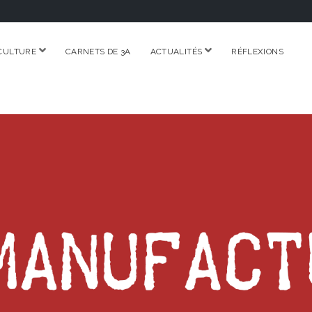
ouvrir
ouvrir
CULTURE
CARNETS DE 3A
ACTUALITÉS
RÉFLEXIONS
menu
menu
RE.