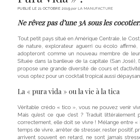
PUBLIÉ LE 21 OCTOBRE 2019
par
LA MANUFACTURE
Ne rêvez pas d’une 3A sous les cocotier
Tout petit pays situé en Amérique Centrale, le Cos
de nature, explorateur aguerri ou écolo affirmé,
adopteront comme un nouveau membre de leur fami
Située dans la banlieue de la capitale (San José), 
propose une grande diversité de cours et d’activit
vous optez pour un cocktail tropical aussi dépaysa
La « pura vida » ou la vie à la tica
Véritable crédo « tico », vous ne pouvez venir viv
Mais qu’est ce que c’est ? Traduit littéralement 
correctement, elle doit se vivre ! Mélange entre « H
temps de vivre, arrêter de stresser, rester positif, pro
arrivent souvent en retard, ne sont jamais stress