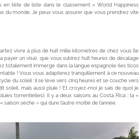
es en tête de liste dans le classement « World Happiness
reux du monde. Je peux vous assurer que vous prendrez vite
rtez vivre à plus de huit mille kilomètres de chez vous (le
udra payer un visa), que vous subirez huit heures de décalage
rez totalement immergé dans la langue espagnole (les ticos
rmontable ! Vous vous adapterez tranquillement à ce nouveau
le du soleil : il se lève vers cinq heures et se couche vers
dit soleil, mais aussi pluie ! Et croyez-moi je sais de quoi je
ies torrentielles). Il y a deux saisons au Costa Rica : la «
 « saison sèche » qui dure l’autre moitié de l’année.