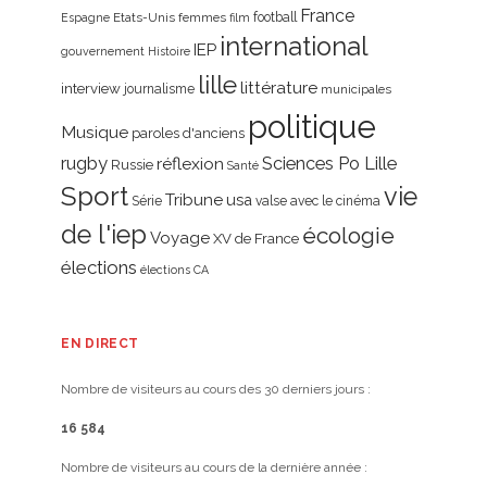
France
Etats-Unis
femmes
football
Espagne
film
international
IEP
gouvernement
Histoire
lille
littérature
interview
journalisme
municipales
politique
Musique
paroles d'anciens
rugby
réflexion
Sciences Po Lille
Russie
Santé
Sport
vie
Tribune
usa
Série
valse avec le cinéma
de l'iep
écologie
Voyage
XV de France
élections
élections CA
EN DIRECT
Nombre de visiteurs au cours des 30 derniers jours :
16 584
Nombre de visiteurs au cours de la dernière année :