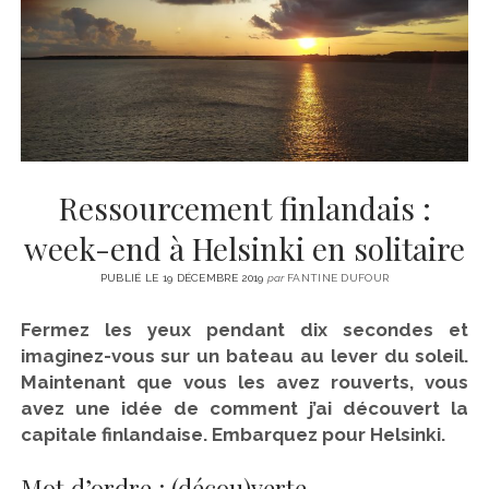
CINÉMA
instagram
email
email-
ÉCONOMIE
form
LITTÉRATURE
SPORT
MÉDIAS
SANTÉ
Ressourcement finlandais :
week-end à Helsinki en solitaire
PUBLIÉ LE 19 DÉCEMBRE 2019
par
FANTINE DUFOUR
Fermez les yeux pendant dix secondes et
imaginez-vous sur un bateau au lever du soleil.
Maintenant que vous les avez rouverts, vous
avez une idée de comment j’ai découvert la
capitale finlandaise. Embarquez pour Helsinki.
Mot d’ordre : (décou)verte