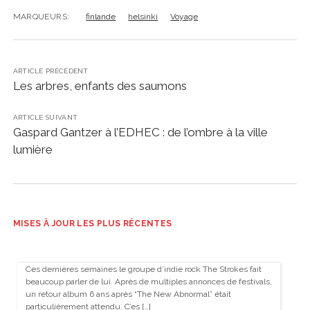
MARQUEURS:
finlande
helsinki
Voyage
ARTICLE PRÉCÉDENT
Les arbres, enfants des saumons
ARTICLE SUIVANT
Gaspard Gantzer à l’EDHEC : de l’ombre à la ville
lumière
MISES À JOUR LES PLUS RÉCENTES
Ces dernières semaines le groupe d’indie rock The Strokes fait
beaucoup parler de lui. Après de multiples annonces de festivals,
un retour album 6 ans après “The New Abnormal” était
particulièrement attendu. C’es […]