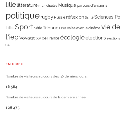
lille
littérature
Musique
paroles d'anciens
municipales
politique
rugby
réflexion
Sciences Po
Russie
Santé
Sport
vie de
Lille
Tribune
usa
Série
valse avec le cinéma
l'iep
écologie
élections
Voyage
XV de France
élections
CA
EN DIRECT
Nombre de visiteurs au cours des 30 derniers jours :
16 584
Nombre de visiteurs au cours de la dernière année :
126 475