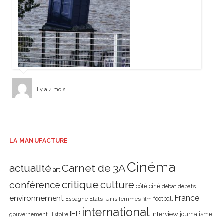
il y a 4 mois
LA MANUFACTURE
Cinéma
actualité
Carnet de 3A
art
critique
culture
conférence
côté ciné
débat
débats
environnement
France
Etats-Unis
femmes
football
Espagne
film
international
IEP
interview
journalisme
gouvernement
Histoire