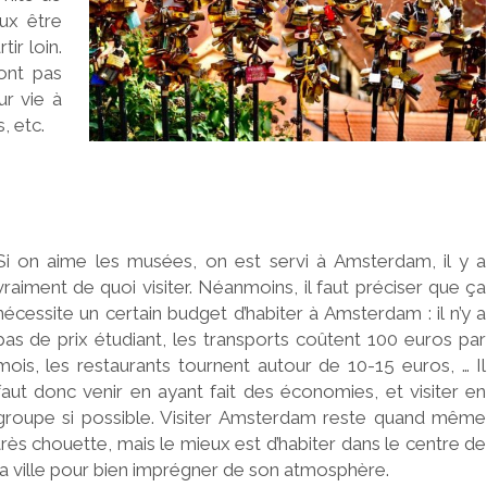
ux être
ir loin.
ont pas
ur vie à
, etc.
Si on aime les musées, on est servi à Amsterdam, il y a
vraiment de quoi visiter. Néanmoins, il faut préciser que ça
nécessite un certain budget d’habiter à Amsterdam : il n’y a
pas de prix étudiant, les transports coûtent 100 euros par
mois, les restaurants tournent autour de 10-15 euros, … Il
faut donc venir en ayant fait des économies, et visiter en
groupe si possible. Visiter Amsterdam reste quand même
très chouette, mais le mieux est d’habiter dans le centre de
la ville pour bien imprégner de son atmosphère.