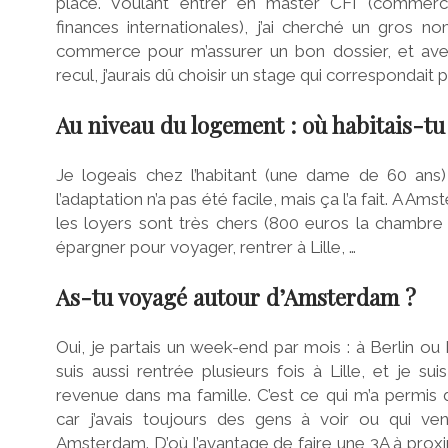
place. Voulant entrer en master CFI (commer
finances internationales), j’ai cherché un gros n
commerce pour m’assurer un bon dossier, et av
recul, j’aurais dû choisir un stage qui correspondait
Au niveau du logement : où habitais-t
Je logeais chez l’habitant (une dame de 60 ans)
l’adaptation n’a pas été facile, mais ça l’a fait. A 
les loyers sont très chers (800 euros la chambre e
épargner pour voyager, rentrer à Lille, …
As-tu voyagé autour d’Amsterdam ?
Oui, je partais un week-end par mois : à Berlin ou P
suis aussi rentrée plusieurs fois à Lille, et je s
revenue dans ma famille. C’est ce qui m’a permis d
car j’avais toujours des gens à voir ou qui ven
Amsterdam. D’où l’avantage de faire une 3A à prox