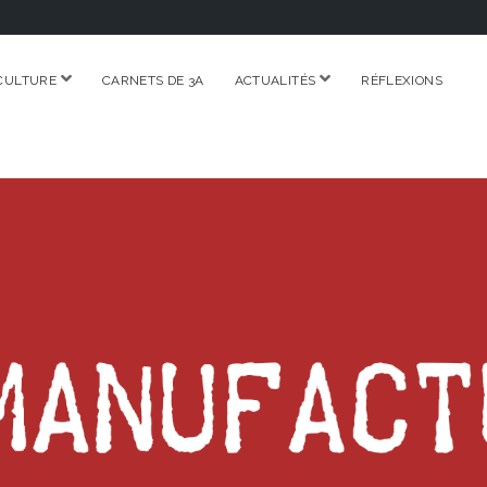
ouvrir
ouvrir
CULTURE
CARNETS DE 3A
ACTUALITÉS
RÉFLEXIONS
menu
menu
RE.