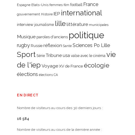
France
Etats-Unis
femmes
football
Espagne
film
international
IEP
gouvernement
Histoire
lille
littérature
interview
journalisme
municipales
politique
Musique
paroles d'anciens
rugby
réflexion
Sciences Po Lille
Russie
Santé
Sport
vie
Tribune
usa
Série
valse avec le cinéma
de l'iep
écologie
Voyage
XV de France
élections
élections CA
EN DIRECT
Nombre de visiteurs au cours des 30 derniers jours :
16 584
Nombre de visiteurs au cours de la dernière année :