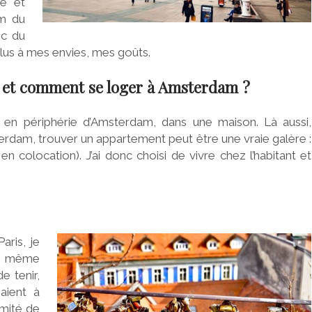
ce et
om du
ec du
 plus à mes envies, mes goûts.
u et comment se loger à Amsterdam ?
 en périphérie d’Amsterdam, dans une maison. Là aussi,
Amsterdam, trouver un appartement peut être une vraie galère :
n colocation). J’ai donc choisi de vivre chez l’habitant et
aris, je
uis même
e tenir,
aient à
imité de