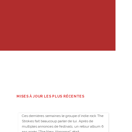
MISES À JOUR LES PLUS RÉCENTES
Ces dernières semaines le groupe d’indie rock The
Strokes fait beaucoup parler de lui. Après de
multiples annonces de festivals, un retour album 6
ans après “The New Abnormal” était