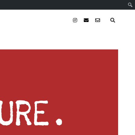
instagram
email
email-
form