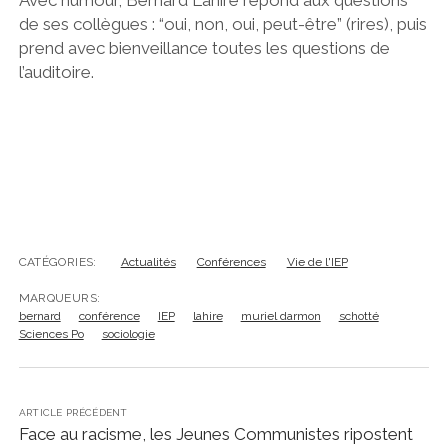
de ses collègues : “oui, non, oui, peut-être” (rires), puis
prend avec bienveillance toutes les questions de
l’auditoire.
CATÉGORIES:
Actualités
Conférences
Vie de l'IEP
MARQUEURS:
bernard
conférence
IEP
lahire
muriel darmon
schotté
Sciences Po
sociologie
ARTICLE PRÉCÉDENT
Face au racisme, les Jeunes Communistes ripostent