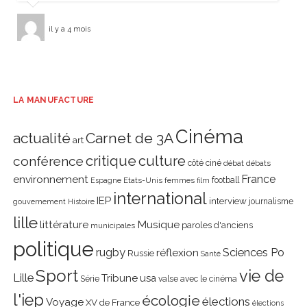
il y a 4 mois
LA MANUFACTURE
Cinéma
actualité
Carnet de 3A
art
critique
culture
conférence
côté ciné
débat
débats
environnement
France
Etats-Unis
femmes
football
Espagne
film
international
IEP
interview
journalisme
gouvernement
Histoire
lille
littérature
Musique
paroles d'anciens
municipales
politique
rugby
réflexion
Sciences Po
Russie
Santé
Sport
vie de
Lille
Tribune
usa
Série
valse avec le cinéma
l'iep
écologie
élections
Voyage
XV de France
élections