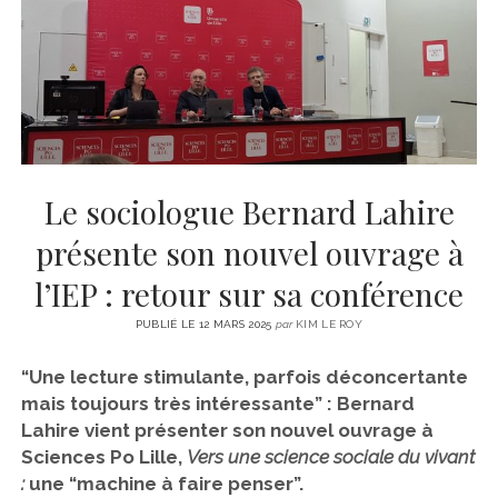
CINÉMA
instagram
email
email-
ÉCONOMIE
form
LITTÉRATURE
SPORT
MÉDIAS
SANTÉ
Le sociologue Bernard Lahire
présente son nouvel ouvrage à
l’IEP : retour sur sa conférence
PUBLIÉ LE 12 MARS 2025
par
KIM LE ROY
“Une lecture stimulante, parfois déconcertante
mais toujours très intéressante” : Bernard
Lahire vient présenter son nouvel ouvrage à
Sciences Po Lille,
Vers une science sociale du vivant
:
une “machine à faire penser”.