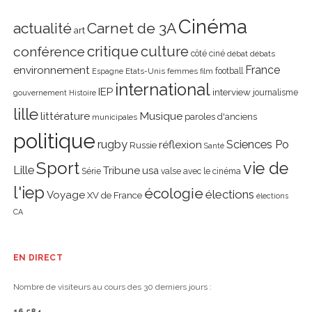
Cinéma
actualité
Carnet de 3A
art
critique
culture
conférence
côté ciné
débat
débats
environnement
France
Etats-Unis
femmes
football
Espagne
film
international
IEP
interview
journalisme
gouvernement
Histoire
lille
littérature
Musique
paroles d'anciens
municipales
politique
rugby
réflexion
Sciences Po
Russie
Santé
Sport
vie de
Lille
Tribune
usa
Série
valse avec le cinéma
l'iep
écologie
élections
Voyage
XV de France
élections
CA
EN DIRECT
Nombre de visiteurs au cours des 30 derniers jours :