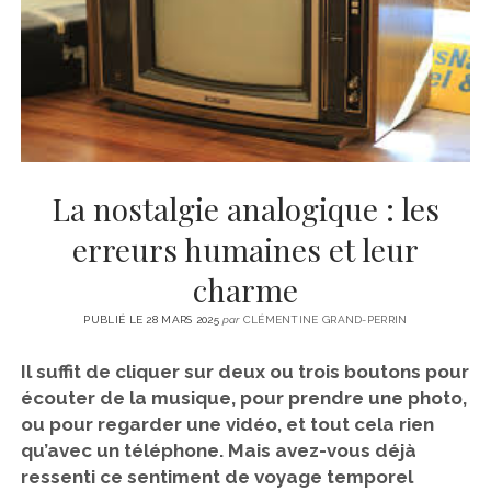
CINÉMA
instagram
email
email-
ÉCONOMIE
form
LITTÉRATURE
SPORT
MÉDIAS
SANTÉ
La nostalgie analogique : les
erreurs humaines et leur
charme
PUBLIÉ LE 28 MARS 2025
par
CLÉMENTINE GRAND-PERRIN
Il suffit de cliquer sur deux ou trois boutons pour
écouter de la musique, pour prendre une photo,
ou pour regarder une vidéo, et tout cela rien
qu’avec un téléphone. Mais avez-vous déjà
ressenti ce sentiment de voyage temporel