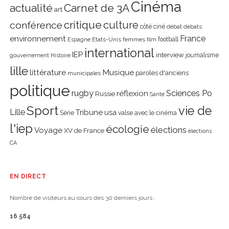
Cinéma
actualité
Carnet de 3A
art
critique
culture
conférence
côté ciné
débat
débats
environnement
France
Etats-Unis
femmes
football
Espagne
film
international
IEP
interview
journalisme
gouvernement
Histoire
lille
littérature
Musique
paroles d'anciens
municipales
politique
rugby
réflexion
Sciences Po
Russie
Santé
Sport
vie de
Lille
Tribune
usa
Série
valse avec le cinéma
l'iep
écologie
élections
Voyage
XV de France
élections
CA
EN DIRECT
Nombre de visiteurs au cours des 30 derniers jours :
16 584