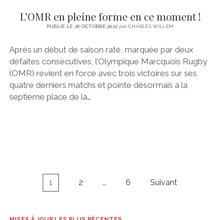
L’OMR en pleine forme en ce moment !
PUBLIÉ LE 26 OCTOBRE 2022
par
CHARLES WILLEM
Après un début de saison raté, marquée par deux
défaites consécutives, l’Olympique Marcquois Rugby
(OMR) revient en force avec trois victoires sur ses
quatre derniers matchs et pointe désormais à la
septième place de la…
Navigation
1
2
…
6
Suivant
des
articles
MISES À JOUR LES PLUS RÉCENTES