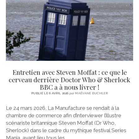
CINÉMA
instagram
email
email-
ÉCONOMIE
form
LITTÉRATURE
SPORT
MÉDIAS
SANTÉ
Entretien avec Steven Moffat : ce que le
cerveau derrière Doctor Who & Sherlock
BBC a à nous livrer !
PUBLIÉ LE 6 AVRIL 2026
par
MAËVANE BUCHLER
Le 24 mars 2026, La Manufacture se rendait à la
chambre de commerce afin d’interviewer l’illustre
scénariste britannique Steven Moffat (Dr Who,
Sherlock) dans le cadre du mythique festival Series
Mania, ayant lieu tous les…