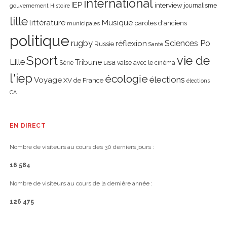
international
IEP
interview
journalisme
gouvernement
Histoire
lille
littérature
Musique
paroles d'anciens
municipales
politique
rugby
réflexion
Sciences Po
Russie
Santé
Sport
vie de
Lille
Tribune
usa
Série
valse avec le cinéma
l'iep
écologie
élections
Voyage
XV de France
élections
CA
EN DIRECT
Nombre de visiteurs au cours des 30 derniers jours :
16 584
Nombre de visiteurs au cours de la dernière année :
126 475