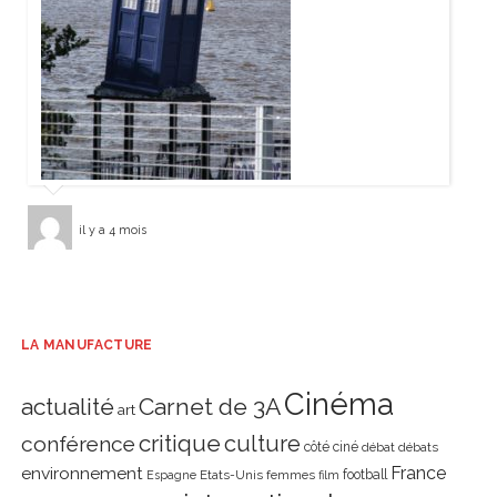
il y a 4 mois
LA MANUFACTURE
Cinéma
actualité
Carnet de 3A
art
critique
culture
conférence
côté ciné
débat
débats
environnement
France
Etats-Unis
femmes
football
Espagne
film