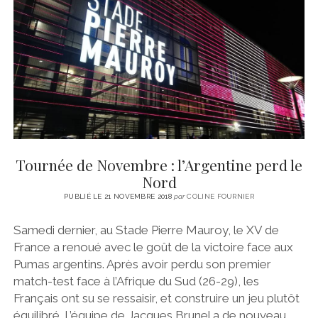
CINÉMA
instagram
email
email-
ÉCONOMIE
form
LITTÉRATURE
SPORT
MÉDIAS
SANTÉ
Tournée de Novembre : l’Argentine perd le
Nord
PUBLIÉ LE 21 NOVEMBRE 2018
par
COLINE FOURNIER
Samedi dernier, au Stade Pierre Mauroy, le XV de
France a renoué avec le goût de la victoire face aux
Pumas argentins. Après avoir perdu son premier
match-test face à l’Afrique du Sud (26-29), les
Français ont su se ressaisir, et construire un jeu plutôt
équilibré. L’équipe de Jacques Brunel a de nouveau