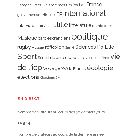
France
Etats-Unis
femmes
football
Espagne
film
international
IEP
gouvernement
Histoire
lille
littérature
interview
journalisme
municipales
politique
Musique
paroles d'anciens
rugby
réflexion
Sciences Po Lille
Russie
Santé
Sport
vie
Tribune
usa
Série
valse avec le cinéma
de l'iep
écologie
Voyage
XV de France
élections
élections CA
EN DIRECT
Nombre de visiteurs au cours des 30 derniers jours :
16 584
Nombre de visiteurs au cours de la dernière année :