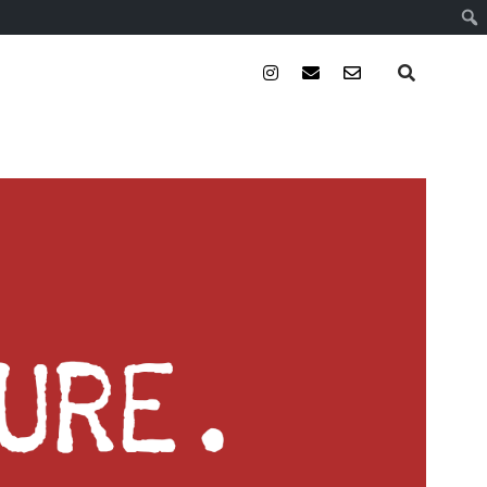
instagram
email
email-
form