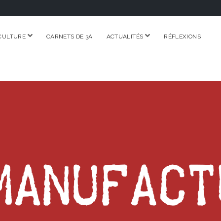
ouvrir
ouvrir
CULTURE
CARNETS DE 3A
ACTUALITÉS
RÉFLEXIONS
menu
menu
RE.