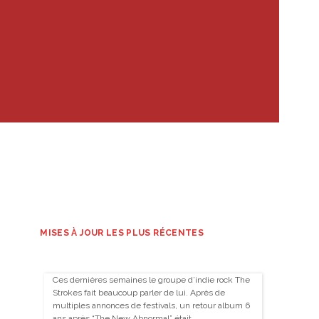
MISES À JOUR LES PLUS RÉCENTES
Ces dernières semaines le groupe d’indie rock The
Strokes fait beaucoup parler de lui. Après de
multiples annonces de festivals, un retour album 6
ans après “The New Abnormal” était