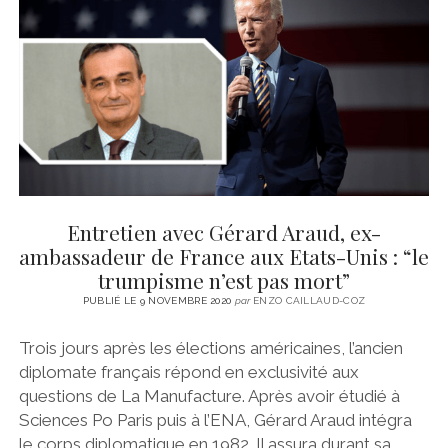
CINÉMA
instagram
email
email-
ÉCONOMIE
form
LITTÉRATURE
SPORT
MÉDIAS
SANTÉ
Entretien avec Gérard Araud, ex-
ambassadeur de France aux Etats-Unis : “le
trumpisme n’est pas mort”
PUBLIÉ LE 9 NOVEMBRE 2020
par
ENZO CAILLAUD-COZ
Trois jours après les élections américaines, l’ancien
diplomate français répond en exclusivité aux
questions de La Manufacture. Après avoir étudié à
Sciences Po Paris puis à l’ENA, Gérard Araud intégra
le corps diplomatique en 1982. Il assura durant sa