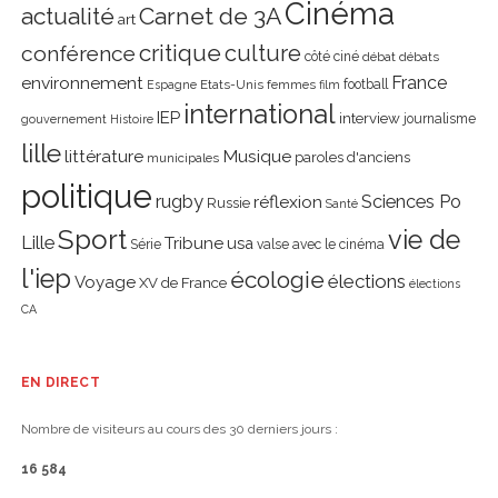
Cinéma
actualité
Carnet de 3A
art
critique
culture
conférence
côté ciné
débat
débats
environnement
France
Etats-Unis
femmes
football
Espagne
film
international
IEP
interview
journalisme
gouvernement
Histoire
lille
littérature
Musique
paroles d'anciens
municipales
politique
rugby
réflexion
Sciences Po
Russie
Santé
Sport
vie de
Lille
Tribune
usa
Série
valse avec le cinéma
l'iep
écologie
élections
Voyage
XV de France
élections
CA
EN DIRECT
Nombre de visiteurs au cours des 30 derniers jours :
16 584