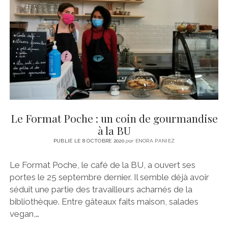
CINÉMA
instagram
email
email-
ÉCONOMIE
form
LITTÉRATURE
SPORT
MÉDIAS
SANTÉ
Le Format Poche : un coin de gourmandise
à la BU
PUBLIÉ LE 8 OCTOBRE 2020
par
ENORA PANIEZ
Le Format Poche, le café de la BU, a ouvert ses
portes le 25 septembre dernier. Il semble déjà avoir
séduit une partie des travailleurs acharnés de la
bibliothèque. Entre gâteaux faits maison, salades
vegan,…