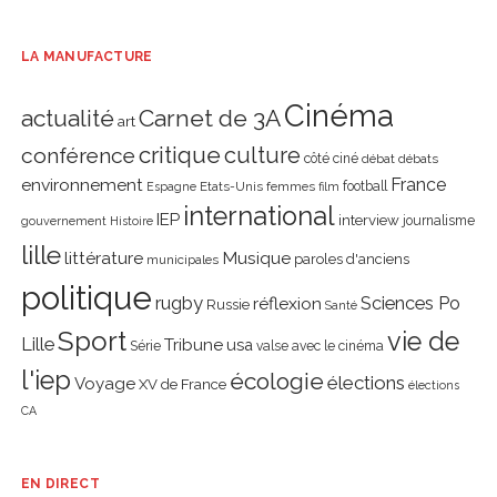
LA MANUFACTURE
Cinéma
actualité
Carnet de 3A
art
critique
culture
conférence
côté ciné
débat
débats
environnement
France
Etats-Unis
femmes
football
Espagne
film
international
IEP
interview
journalisme
gouvernement
Histoire
lille
littérature
Musique
paroles d'anciens
municipales
politique
rugby
réflexion
Sciences Po
Russie
Santé
Sport
vie de
Lille
Tribune
usa
Série
valse avec le cinéma
l'iep
écologie
élections
Voyage
XV de France
élections
CA
EN DIRECT