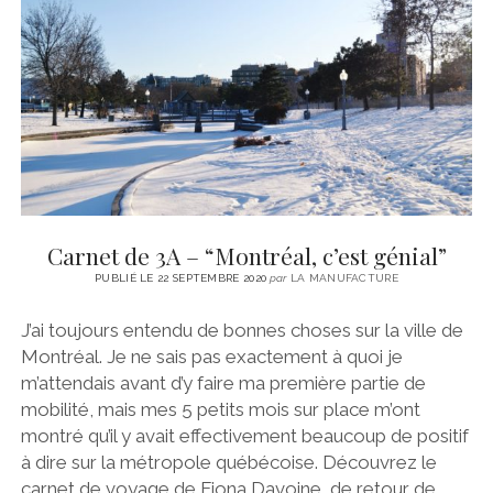
CINÉMA
instagram
email
email-
ÉCONOMIE
form
LITTÉRATURE
SPORT
MÉDIAS
SANTÉ
Carnet de 3A – “Montréal, c’est génial”
PUBLIÉ LE 22 SEPTEMBRE 2020
par
LA MANUFACTURE
J’ai toujours entendu de bonnes choses sur la ville de
Montréal. Je ne sais pas exactement à quoi je
m’attendais avant d’y faire ma première partie de
mobilité, mais mes 5 petits mois sur place m’ont
montré qu’il y avait effectivement beaucoup de positif
à dire sur la métropole québécoise. Découvrez le
carnet de voyage de Fiona Davoine, de retour de