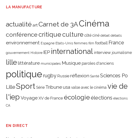
LA MANUFACTURE
Cinéma
actualité
Carnet de 3A
art
critique
culture
conférence
côté ciné
débat
débats
environnement
France
Etats-Unis
femmes
football
Espagne
film
international
IEP
interview
journalisme
gouvernement
Histoire
lille
littérature
Musique
paroles d'anciens
municipales
politique
rugby
réflexion
Sciences Po
Russie
Santé
Sport
vie de
Lille
Tribune
usa
Série
valse avec le cinéma
l'iep
écologie
élections
Voyage
XV de France
élections
CA
EN DIRECT