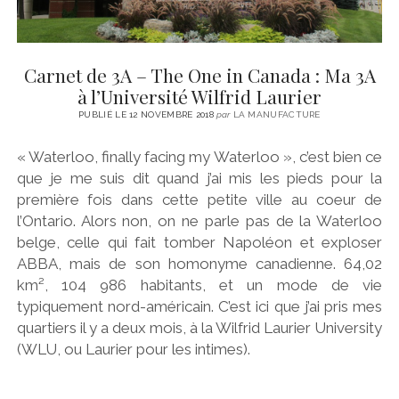
Carnet de 3A – The One in Canada : Ma 3A
à l’Université Wilfrid Laurier
PUBLIÉ LE 12 NOVEMBRE 2018
par
LA MANUFACTURE
« Waterloo, finally facing my Waterloo », c’est bien ce
que je me suis dit quand j’ai mis les pieds pour la
première fois dans cette petite ville au coeur de
l’Ontario. Alors non, on ne parle pas de la Waterloo
belge, celle qui fait tomber Napoléon et exploser
ABBA, mais de son homonyme canadienne. 64,02
km², 104 986 habitants, et un mode de vie
typiquement nord-américain. C’est ici que j’ai pris mes
quartiers il y a deux mois, à la Wilfrid Laurier University
(WLU, ou Laurier pour les intimes).