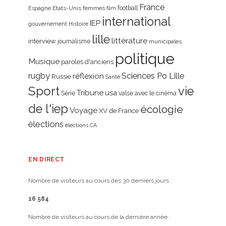
France
Etats-Unis
femmes
football
Espagne
film
international
IEP
gouvernement
Histoire
lille
littérature
interview
journalisme
municipales
politique
Musique
paroles d'anciens
rugby
réflexion
Sciences Po Lille
Russie
Santé
Sport
vie
Tribune
usa
Série
valse avec le cinéma
de l'iep
écologie
Voyage
XV de France
élections
élections CA
EN DIRECT
Nombre de visiteurs au cours des 30 derniers jours :
16 584
Nombre de visiteurs au cours de la dernière année :