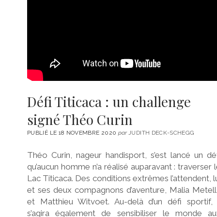
Défi Titicaca : un challenge
signé Théo Curin
PUBLIÉ LE 18 NOVEMBRE 2020
par
JUDITH DECK-SCHEGG
Théo Curin, nageur handisport, s’est lancé un dé
qu’aucun homme n’a réalisé auparavant : traverser 
Lac Titicaca. Des conditions extrêmes l’attendent, l
et ses deux compagnons d’aventure, Malia Metell
et Matthieu Witvoet. Au-delà d’un défi sportif, 
s’agira également de sensibiliser le monde au