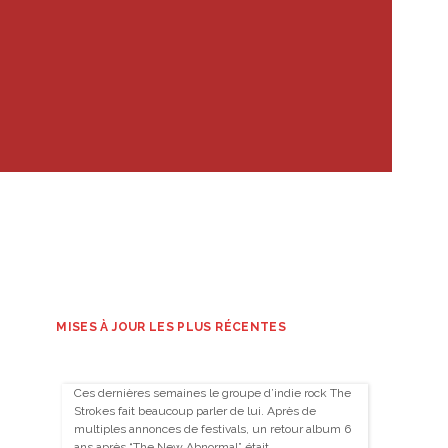
MISES À JOUR LES PLUS RÉCENTES
Ces dernières semaines le groupe d’indie rock The
Strokes fait beaucoup parler de lui. Après de
multiples annonces de festivals, un retour album 6
ans après “The New Abnormal” était