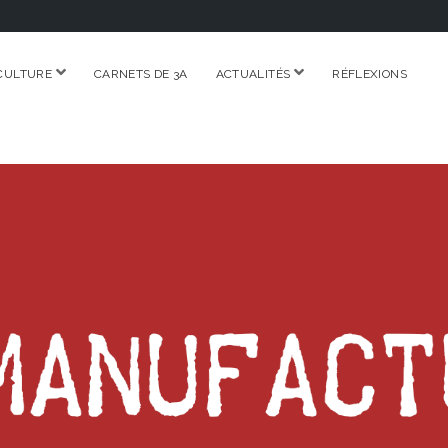
ouvrir
ouvrir
CULTURE
CARNETS DE 3A
ACTUALITÉS
RÉFLEXIONS
menu
menu
RE.