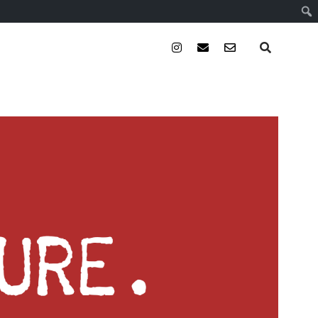
instagram
email
email-
form