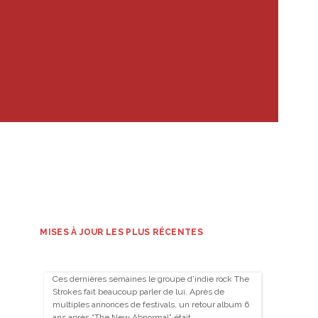
MISES À JOUR LES PLUS RÉCENTES
Ces dernières semaines le groupe d’indie rock The
Strokes fait beaucoup parler de lui. Après de
multiples annonces de festivals, un retour album 6
ans après “The New Abnormal” était