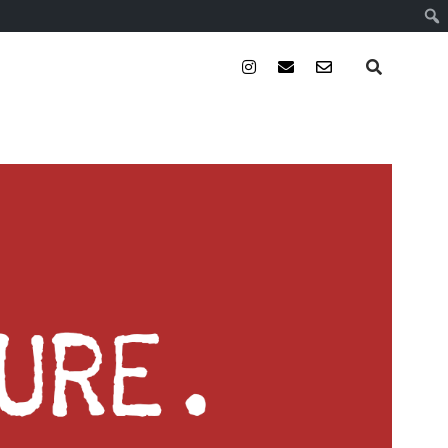
instagram
email
email-
form