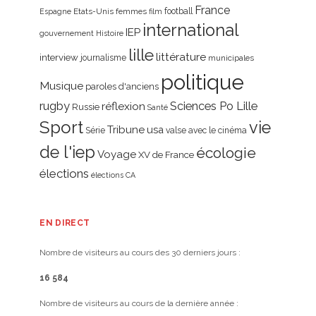
France
Etats-Unis
femmes
football
Espagne
film
international
IEP
gouvernement
Histoire
lille
littérature
interview
journalisme
municipales
politique
Musique
paroles d'anciens
rugby
réflexion
Sciences Po Lille
Russie
Santé
Sport
vie
Tribune
usa
Série
valse avec le cinéma
de l'iep
écologie
Voyage
XV de France
élections
élections CA
EN DIRECT
Nombre de visiteurs au cours des 30 derniers jours :
16 584
Nombre de visiteurs au cours de la dernière année :