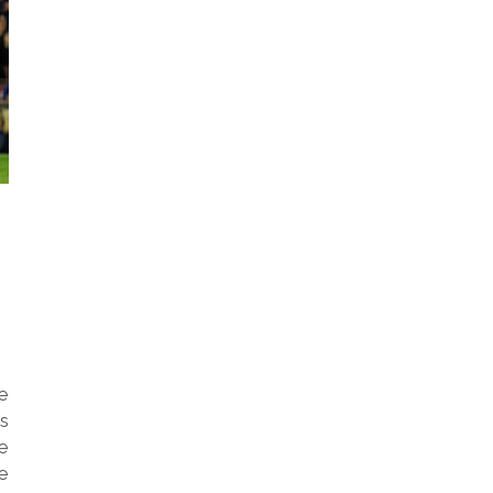
e
s
e
de