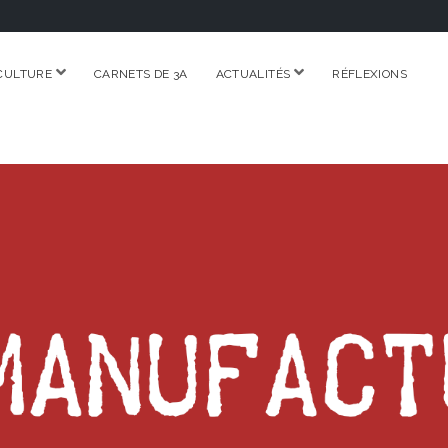
ouvrir
ouvrir
CULTURE
CARNETS DE 3A
ACTUALITÉS
RÉFLEXIONS
menu
menu
RE.