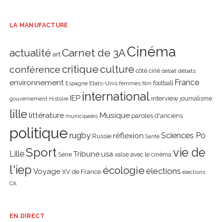
LA MANUFACTURE
Cinéma
actualité
Carnet de 3A
art
critique
culture
conférence
côté ciné
débat
débats
environnement
France
Etats-Unis
femmes
football
Espagne
film
international
IEP
interview
journalisme
gouvernement
Histoire
lille
littérature
Musique
paroles d'anciens
municipales
politique
rugby
réflexion
Sciences Po
Russie
Santé
Sport
vie de
Lille
Tribune
usa
Série
valse avec le cinéma
l'iep
écologie
élections
Voyage
XV de France
élections
CA
EN DIRECT