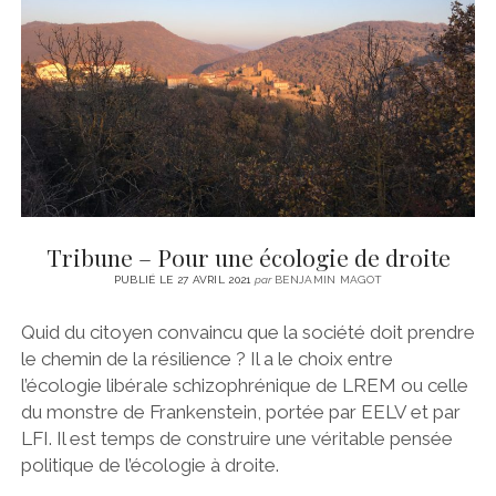
CINÉMA
instagram
email
email-
ÉCONOMIE
form
LITTÉRATURE
SPORT
MÉDIAS
SANTÉ
Tribune – Pour une écologie de droite
PUBLIÉ LE 27 AVRIL 2021
par
BENJAMIN MAGOT
Quid du citoyen convaincu que la société doit prendre
le chemin de la résilience ? Il a le choix entre
l’écologie libérale schizophrénique de LREM ou celle
du monstre de Frankenstein, portée par EELV et par
LFI. Il est temps de construire une véritable pensée
politique de l’écologie à droite.