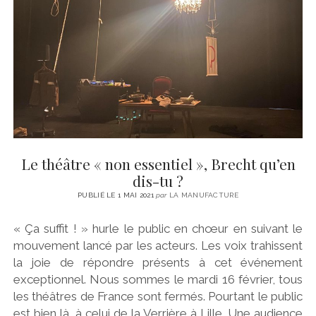
CINÉMA
instagram
email
email-
ÉCONOMIE
form
LITTÉRATURE
SPORT
MÉDIAS
SANTÉ
Le théâtre « non essentiel », Brecht qu’en
dis-tu ?
PUBLIÉ LE 1 MAI 2021
par
LA MANUFACTURE
« Ça suffit ! » hurle le public en chœur en suivant le
mouvement lancé par les acteurs. Les voix trahissent
la joie de répondre présents à cet événement
exceptionnel. Nous sommes le mardi 16 février, tous
les théâtres de France sont fermés. Pourtant le public
est bien là, à celui de la Verrière à Lille. Une audience