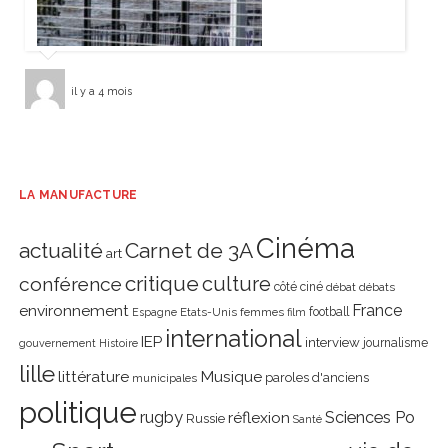
il y a 4 mois
LA MANUFACTURE
Cinéma
actualité
Carnet de 3A
art
critique
culture
conférence
côté ciné
débat
débats
environnement
France
Etats-Unis
femmes
football
Espagne
film
international
IEP
interview
journalisme
gouvernement
Histoire
lille
littérature
Musique
paroles d'anciens
municipales
politique
rugby
réflexion
Sciences Po
Russie
Santé