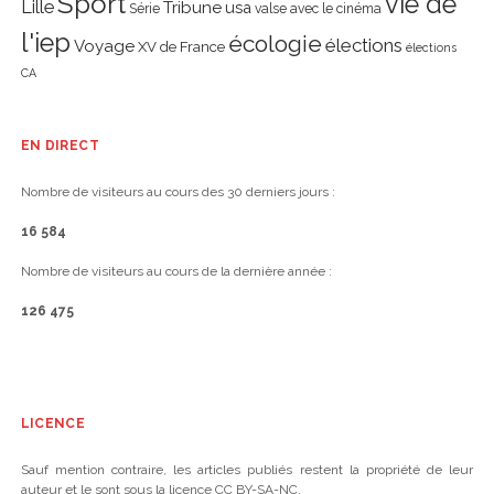
Sport
vie de
Lille
Tribune
usa
Série
valse avec le cinéma
l'iep
écologie
élections
Voyage
XV de France
élections
CA
EN DIRECT
Nombre de visiteurs au cours des 30 derniers jours :
16 584
Nombre de visiteurs au cours de la dernière année :
126 475
LICENCE
Sauf mention contraire, les articles publiés restent la propriété de leur
auteur et le sont sous la licence CC BY-SA-NC.