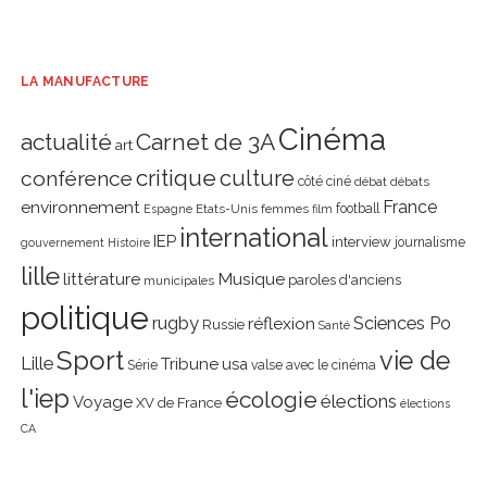
LA MANUFACTURE
Cinéma
actualité
Carnet de 3A
art
critique
culture
conférence
côté ciné
débat
débats
environnement
France
Etats-Unis
femmes
football
Espagne
film
international
IEP
interview
journalisme
gouvernement
Histoire
lille
littérature
Musique
paroles d'anciens
municipales
politique
rugby
réflexion
Sciences Po
Russie
Santé
Sport
vie de
Lille
Tribune
usa
Série
valse avec le cinéma
l'iep
écologie
élections
Voyage
XV de France
élections
CA