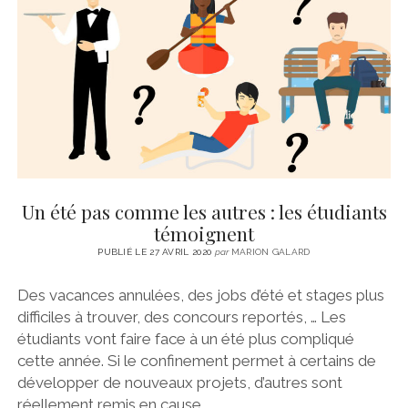
CINÉMA
instagram
email
email-
ÉCONOMIE
form
LITTÉRATURE
SPORT
MÉDIAS
SANTÉ
Un été pas comme les autres : les étudiants
témoignent
PUBLIÉ LE 27 AVRIL 2020
par
MARION GALARD
Des vacances annulées, des jobs d’été et stages plus
difficiles à trouver, des concours reportés, … Les
étudiants vont faire face à un été plus compliqué
cette année. Si le confinement permet à certains de
développer de nouveaux projets, d’autres sont
réellement remis en cause.