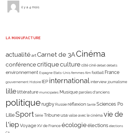
il y a 4 mois
LA MANUFACTURE
Cinéma
actualité
Carnet de 3A
art
critique
culture
conférence
côté ciné
débat
débats
environnement
France
Etats-Unis
femmes
football
Espagne
film
international
IEP
interview
journalisme
gouvernement
Histoire
lille
littérature
Musique
paroles d'anciens
municipales
politique
rugby
réflexion
Sciences Po
Russie
Santé
Sport
vie de
Lille
Tribune
usa
Série
valse avec le cinéma
l'iep
écologie
élections
Voyage
XV de France
élections
CA