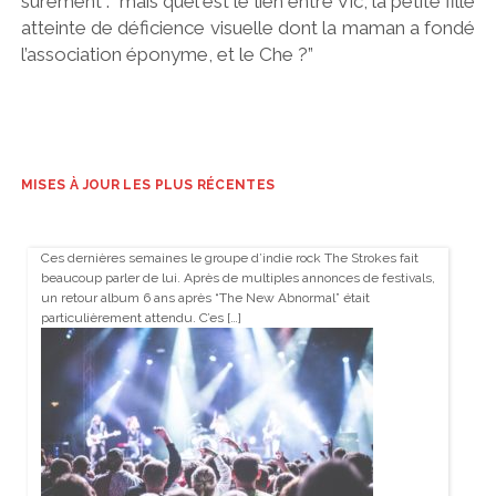
sûrement : “mais quel est le lien entre Vic, la petite fille
atteinte de déficience visuelle dont la maman a fondé
l’association éponyme, et le Che ?”
MISES À JOUR LES PLUS RÉCENTES
Ces dernières semaines le groupe d’indie rock The Strokes fait
beaucoup parler de lui. Après de multiples annonces de festivals,
un retour album 6 ans après “The New Abnormal” était
particulièrement attendu. C’es […]