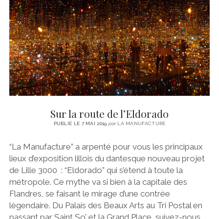
CINÉMA
instagram
email
email-
ÉCONOMIE
form
LITTÉRATURE
SPORT
MÉDIAS
SANTÉ
Sur la route de l’Eldorado
PUBLIÉ LE 7 MAI 2019
par
LA MANUFACTURE
“La Manufacture” a arpenté pour vous les principaux
lieux d’exposition lillois du dantesque nouveau projet
de Lille 3000 : “Eldorado” qui s’étend à toute la
métropole. Ce mythe va si bien à la capitale des
Flandres, se faisant le mirage d’une contrée
légendaire. Du Palais des Beaux Arts au Tri Postal en
passant par Saint So’ et la Grand Place, suivez-nous