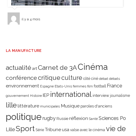
il y a 4 mois
LA MANUFACTURE
Cinéma
actualité
Carnet de 3A
art
critique
culture
conférence
côté ciné
débat
débats
environnement
France
Etats-Unis
femmes
football
Espagne
film
international
IEP
interview
journalisme
gouvernement
Histoire
lille
littérature
Musique
paroles d'anciens
municipales
politique
rugby
réflexion
Sciences Po
Russie
Santé
Sport
vie de
Lille
Tribune
usa
Série
valse avec le cinéma