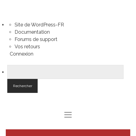
À
Site de WordPress-FR
propos
Documentation
de
Forums de support
WordPress
Vos retours
Connexion
Reche
ouvrir
ACCUEIL
menu
PACOTILLE