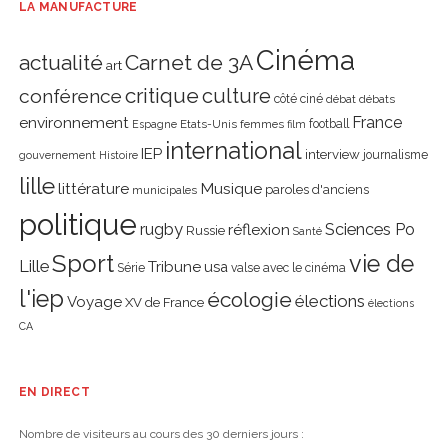
LA MANUFACTURE
Cinéma
actualité
Carnet de 3A
art
critique
culture
conférence
côté ciné
débat
débats
environnement
France
Etats-Unis
femmes
football
Espagne
film
international
IEP
interview
journalisme
gouvernement
Histoire
lille
littérature
Musique
paroles d'anciens
municipales
politique
rugby
réflexion
Sciences Po
Russie
Santé
Sport
vie de
Lille
Tribune
usa
Série
valse avec le cinéma
l'iep
écologie
élections
Voyage
XV de France
élections
CA
EN DIRECT
Nombre de visiteurs au cours des 30 derniers jours :