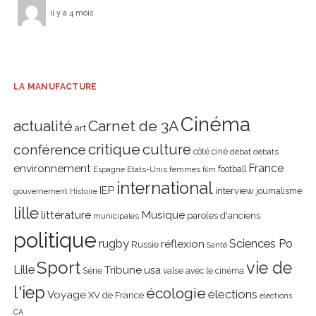
il y a 4 mois
LA MANUFACTURE
Cinéma
actualité
Carnet de 3A
art
critique
culture
conférence
côté ciné
débat
débats
environnement
France
Etats-Unis
femmes
football
Espagne
film
international
IEP
interview
journalisme
gouvernement
Histoire
lille
littérature
Musique
paroles d'anciens
municipales
politique
rugby
réflexion
Sciences Po
Russie
Santé
Sport
vie de
Lille
Tribune
usa
Série
valse avec le cinéma
l'iep
écologie
élections
Voyage
XV de France
élections
CA