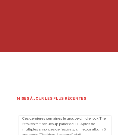
MISES À JOUR LES PLUS RÉCENTES
Ces dernières semaines le groupe d’indie rock The
Strokes fait beaucoup parler de lui. Après de
multiples annonces de festivals, un retour album 6
ans après “The New Abnormal” était