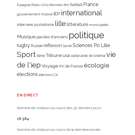
France
Etats-Unis
femmes
football
Espagne
film
international
IEP
gouvernement
Histoire
lille
littérature
interview
journalisme
municipales
politique
Musique
paroles d'anciens
rugby
réflexion
Sciences Po Lille
Russie
Santé
Sport
vie
Tribune
usa
Série
valse avec le cinéma
de l'iep
écologie
Voyage
XV de France
élections
élections CA
EN DIRECT
Nombre de visiteurs au cours des 30 derniers jours :
16 584
Nombre de visiteurs au cours de la dernière année :