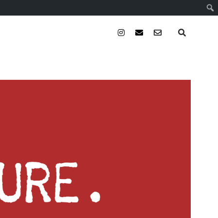
instagram
email
email-
form