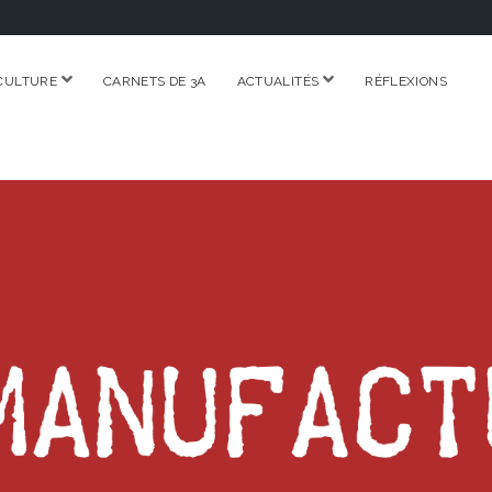
ouvrir
ouvrir
CULTURE
CARNETS DE 3A
ACTUALITÉS
RÉFLEXIONS
menu
menu
RE.