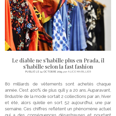
CINÉMA
instagram
email
email-
ÉCONOMIE
form
LITTÉRATURE
SPORT
MÉDIAS
SANTÉ
Le diable ne s’habille plus en Prada, il
s’habille selon la fast fashion
PUBLIÉ LE 14 OCTOBRE 2019
par
ALICE MARILLIER
80 milliards de vêtements sont achetés chaque
année. C’est 400% de plus qu’il y a 20 ans. Auparavant,
l’industrie de la mode sortait 2 collections par an, hiver
et été, alors qu’elle en sort 52 aujourd’hui, une par
semaine. Ces chiffres reflètent un phénomène actuel
qui a des conséquences désastreuses et pourtant