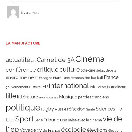
il y a 4 mois
LA MANUFACTURE
Cinéma
actualité
Carnet de 3A
art
critique
culture
conférence
côté ciné
débat
débats
environnement
France
Etats-Unis
femmes
football
Espagne
film
international
IEP
interview
journalisme
gouvernement
Histoire
lille
littérature
Musique
paroles d'anciens
municipales
politique
rugby
réflexion
Sciences Po
Russie
Santé
Sport
vie de
Lille
Tribune
usa
Série
valse avec le cinéma
l'iep
écologie
élections
Voyage
XV de France
élections