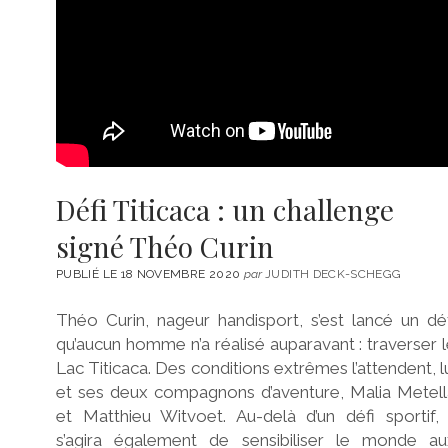
Défi Titicaca : un challenge
signé Théo Curin
PUBLIÉ LE 18 NOVEMBRE 2020
par
JUDITH DECK-SCHEGG
Théo Curin, nageur handisport, s’est lancé un dé
qu’aucun homme n’a réalisé auparavant : traverser 
Lac Titicaca. Des conditions extrêmes l’attendent, l
et ses deux compagnons d’aventure, Malia Metell
et Matthieu Witvoet. Au-delà d’un défi sportif, 
s’agira également de sensibiliser le monde au