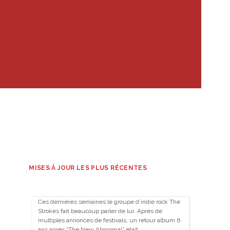
MISES À JOUR LES PLUS RÉCENTES
Ces dernières semaines le groupe d’indie rock The
Strokes fait beaucoup parler de lui. Après de
multiples annonces de festivals, un retour album 6
ans après “The New Abnormal” était