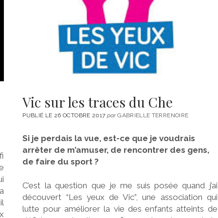
Vic sur les traces du Che
PUBLIÉ LE 26 OCTOBRE 2017
par
GABRIELLE TERRENOIRE
Si je perdais la vue, est-ce que je voudrais
arrêter de m’amuser, de rencontrer des gens,
fi
de faire du sport ?
le
ui
C’est la question que je me suis posée quand j’ai
a
découvert “Les yeux de Vic”, une association qui
il
lutte pour améliorer la vie des enfants atteints de
x