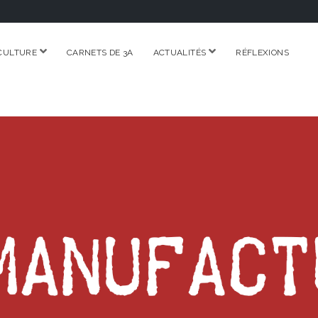
ouvrir
ouvrir
CULTURE
CARNETS DE 3A
ACTUALITÉS
RÉFLEXIONS
menu
menu
RE.