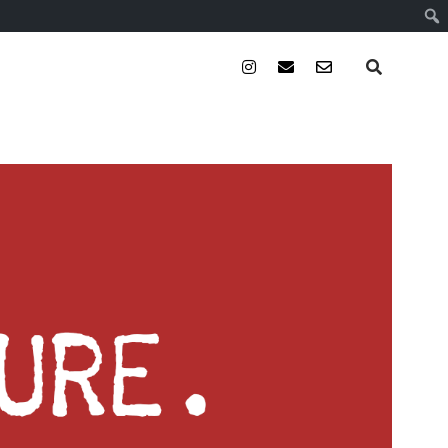
instagram
email
email-
form