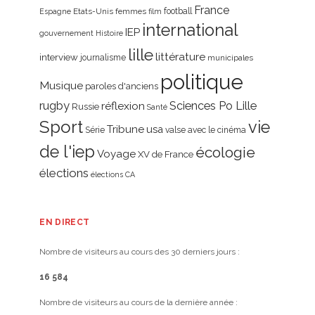
France
Etats-Unis
femmes
football
Espagne
film
international
IEP
gouvernement
Histoire
lille
littérature
interview
journalisme
municipales
politique
Musique
paroles d'anciens
rugby
réflexion
Sciences Po Lille
Russie
Santé
Sport
vie
Tribune
usa
Série
valse avec le cinéma
de l'iep
écologie
Voyage
XV de France
élections
élections CA
EN DIRECT
Nombre de visiteurs au cours des 30 derniers jours :
16 584
Nombre de visiteurs au cours de la dernière année :