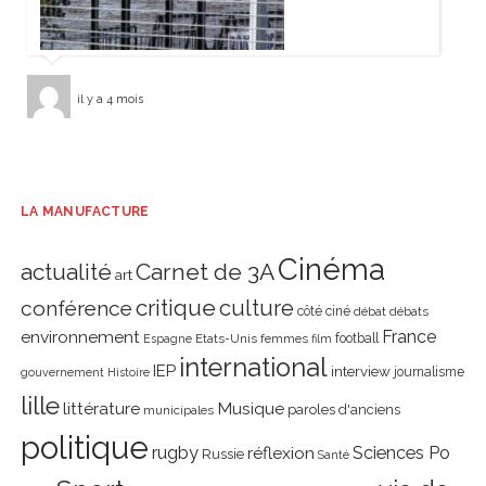
il y a 4 mois
LA MANUFACTURE
Cinéma
actualité
Carnet de 3A
art
critique
culture
conférence
côté ciné
débat
débats
environnement
France
Etats-Unis
femmes
football
Espagne
film
international
IEP
interview
journalisme
gouvernement
Histoire
lille
littérature
Musique
paroles d'anciens
municipales
politique
rugby
réflexion
Sciences Po
Russie
Santé