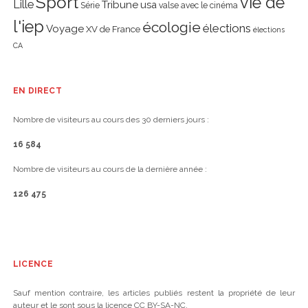
Sport
vie de
Lille
Tribune
usa
Série
valse avec le cinéma
l'iep
écologie
élections
Voyage
XV de France
élections
CA
EN DIRECT
Nombre de visiteurs au cours des 30 derniers jours :
16 584
Nombre de visiteurs au cours de la dernière année :
126 475
LICENCE
Sauf mention contraire, les articles publiés restent la propriété de leur
auteur et le sont sous la licence CC BY-SA-NC.