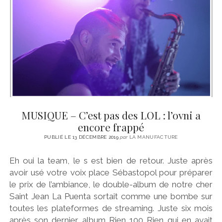
CINÉMA
instagram
email
email-
ÉCONOMIE
form
LITTÉRATURE
SPORT
MÉDIAS
SANTÉ
MUSIQUE – C’est pas des LOL : l’ovni a
encore frappé
PUBLIÉ LE 13 DÉCEMBRE 2019
par
LA MANUFACTURE
Eh oui la team, le s est bien de retour. Juste après
avoir usé votre voix place Sébastopol pour préparer
le prix de l’ambiance, le double-album de notre cher
Saint Jean La Puenta sortait comme une bombe sur
toutes les plateformes de streaming. Juste six mois
après son dernier album Rien 100 Rien qui en avait