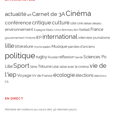
Cinéma
actualité
Carnet de 3A
art
critique
culture
conférence
côté ciné
débat
débats
environnement
France
Etats-Unis
femmes
football
Espagne
film
international
IEP
interview
journalisme
gouvernement
Histoire
lille
littérature
Musique
paroles d'anciens
municipales
politique
rugby
réflexion
Sciences Po
Russie
Santé
Sport
vie de
Lille
Tribune
usa
Série
valse avec le cinéma
l'iep
écologie
élections
Voyage
XV de France
élections
CA
EN DIRECT
Nombre de visiteurs au cours des 30 derniers jours :