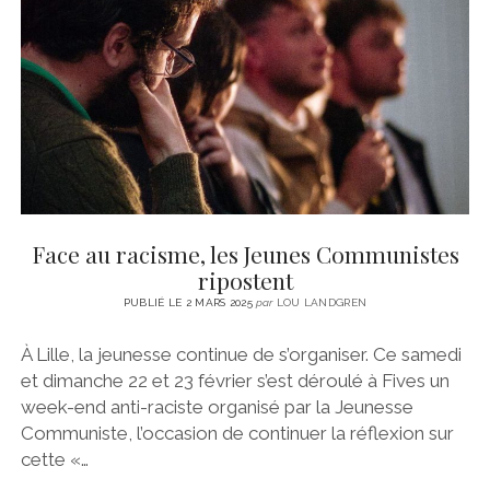
CINÉMA
instagram
email
email-
ÉCONOMIE
form
LITTÉRATURE
SPORT
MÉDIAS
SANTÉ
Face au racisme, les Jeunes Communistes
ripostent
PUBLIÉ LE 2 MARS 2025
par
LOU LANDGREN
À Lille, la jeunesse continue de s’organiser. Ce samedi
et dimanche 22 et 23 février s’est déroulé à Fives un
week-end anti-raciste organisé par la Jeunesse
Communiste, l’occasion de continuer la réflexion sur
cette «…