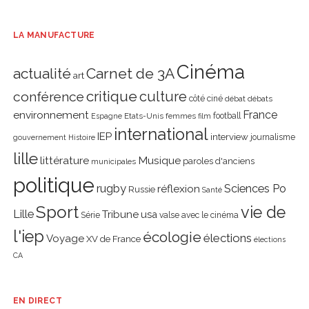
LA MANUFACTURE
Cinéma
actualité
Carnet de 3A
art
critique
culture
conférence
côté ciné
débat
débats
environnement
France
Etats-Unis
femmes
football
Espagne
film
international
IEP
interview
journalisme
gouvernement
Histoire
lille
littérature
Musique
paroles d'anciens
municipales
politique
rugby
réflexion
Sciences Po
Russie
Santé
Sport
vie de
Lille
Tribune
usa
Série
valse avec le cinéma
l'iep
écologie
élections
Voyage
XV de France
élections
CA
EN DIRECT