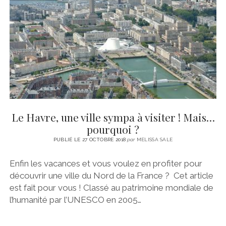
CINÉMA
instagram
email
email-
ÉCONOMIE
form
LITTÉRATURE
SPORT
MÉDIAS
SANTÉ
Le Havre, une ville sympa à visiter ! Mais…
pourquoi ?
PUBLIÉ LE 27 OCTOBRE 2018
par
MELISSA SALE
Enfin les vacances et vous voulez en profiter pour
découvrir une ville du Nord de la France ? Cet article
est fait pour vous ! Classé au patrimoine mondiale de
l’humanité par l’UNESCO en 2005…