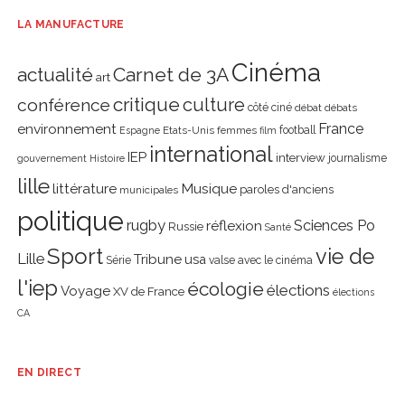
LA MANUFACTURE
Cinéma
actualité
Carnet de 3A
art
critique
culture
conférence
côté ciné
débat
débats
environnement
France
Etats-Unis
femmes
football
Espagne
film
international
IEP
interview
journalisme
gouvernement
Histoire
lille
littérature
Musique
paroles d'anciens
municipales
politique
rugby
réflexion
Sciences Po
Russie
Santé
Sport
vie de
Lille
Tribune
usa
Série
valse avec le cinéma
l'iep
écologie
élections
Voyage
XV de France
élections
CA
EN DIRECT