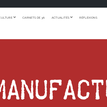
ouvrir
ouvrir
CULTURE
CARNETS DE 3A
ACTUALITÉS
RÉFLEXIONS
menu
menu
RE.