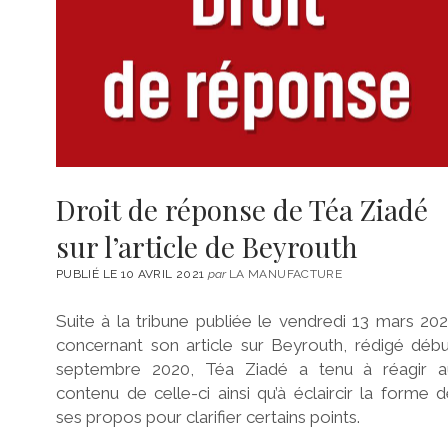
Droit de réponse de Téa Ziadé
sur l’article de Beyrouth
PUBLIÉ LE 10 AVRIL 2021
par
LA MANUFACTURE
Suite à la tribune publiée le vendredi 13 mars 20
concernant son article sur Beyrouth, rédigé déb
septembre 2020, Téa Ziadé a tenu à réagir a
contenu de celle-ci ainsi qu’à éclaircir la forme 
ses propos pour clarifier certains points.