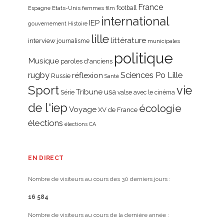
France
Etats-Unis
femmes
football
Espagne
film
international
IEP
gouvernement
Histoire
lille
littérature
interview
journalisme
municipales
politique
Musique
paroles d'anciens
rugby
réflexion
Sciences Po Lille
Russie
Santé
Sport
vie
Tribune
usa
Série
valse avec le cinéma
de l'iep
écologie
Voyage
XV de France
élections
élections CA
EN DIRECT
Nombre de visiteurs au cours des 30 derniers jours :
16 584
Nombre de visiteurs au cours de la dernière année :