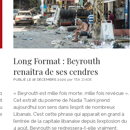
Long Format : Beyrouth
renaîtra de ses cendres
PUBLIÉ LE 18 DÉCEMBRE 2020
par
TÉA ZIADE
21
« Beyrouth est mille fois morte, mille fois revécue ».
ut
Cet extrait du poème de Nadia Tuéni prend
u
aujourd’hui son sens dans l’esprit de nombreux
de
Libanais. C’est cette phrase qui apparait en grand à
l’entrée de la capitale libanaise depuis l’explosion du
4 août. Beyrouth se redressera-t-elle vraiment,