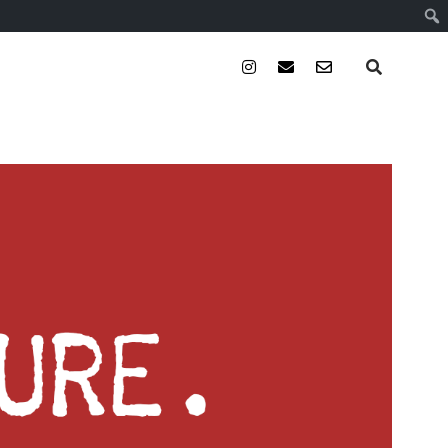
instagram
email
email-
form