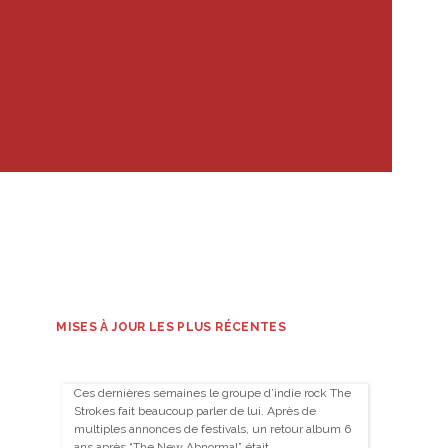
MISES À JOUR LES PLUS RÉCENTES
Ces dernières semaines le groupe d’indie rock The
Strokes fait beaucoup parler de lui. Après de
multiples annonces de festivals, un retour album 6
ans après “The New Abnormal” était