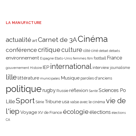
LA MANUFACTURE
Cinéma
actualité
Carnet de 3A
art
critique
culture
conférence
côté ciné
débat
débats
environnement
France
Etats-Unis
femmes
football
Espagne
film
international
IEP
interview
journalisme
gouvernement
Histoire
lille
littérature
Musique
paroles d'anciens
municipales
politique
rugby
réflexion
Sciences Po
Russie
Santé
Sport
vie de
Lille
Tribune
usa
Série
valse avec le cinéma
l'iep
écologie
élections
Voyage
XV de France
élections
CA