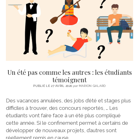
CINÉMA
instagram
email
email-
ÉCONOMIE
form
LITTÉRATURE
SPORT
MÉDIAS
SANTÉ
Un été pas comme les autres : les étudiants
témoignent
PUBLIÉ LE 27 AVRIL 2020
par
MARION GALARD
Des vacances annulées, des jobs d’été et stages plus
difficiles à trouver, des concours reportés, … Les
étudiants vont faire face à un été plus compliqué
cette année. Si le confinement permet à certains de
développer de nouveaux projets, d’autres sont
réellement remis en cause.