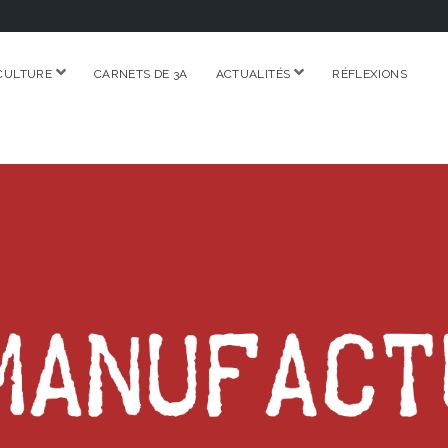
ouvrir
ouvrir
CULTURE
CARNETS DE 3A
ACTUALITÉS
RÉFLEXIONS
menu
menu
RE.