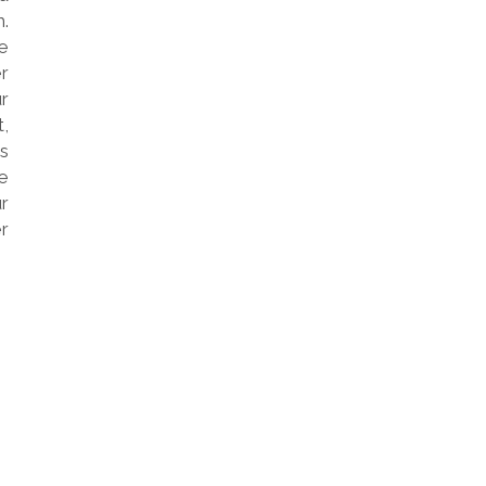
.
le
er
r
t,
s
ue
ur
r