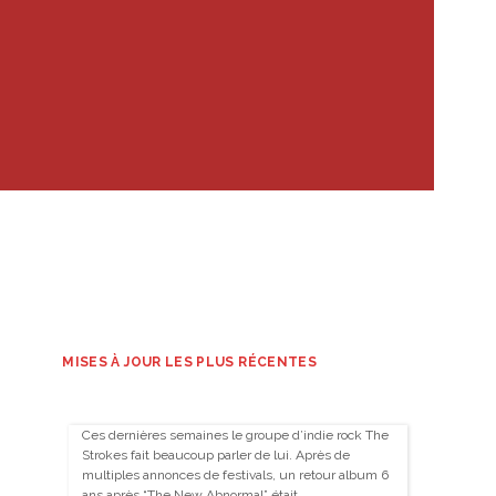
MISES À JOUR LES PLUS RÉCENTES
Ces dernières semaines le groupe d’indie rock The
Strokes fait beaucoup parler de lui. Après de
multiples annonces de festivals, un retour album 6
ans après “The New Abnormal” était