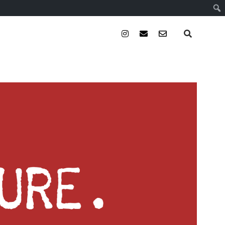
instagram
email
email-
form