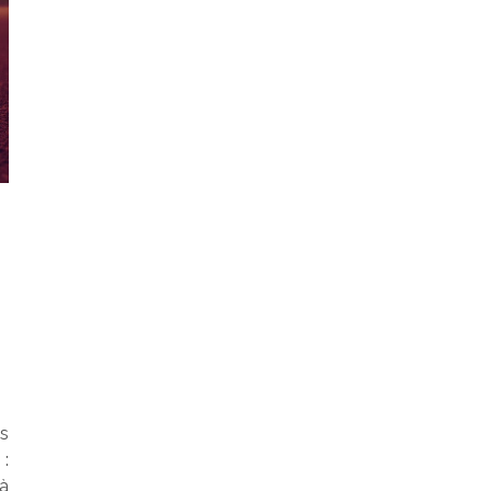
is
:
 à