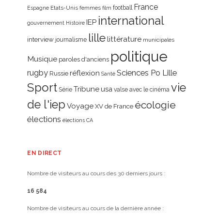
France
Etats-Unis
femmes
football
Espagne
film
international
IEP
gouvernement
Histoire
lille
littérature
interview
journalisme
municipales
politique
Musique
paroles d'anciens
rugby
réflexion
Sciences Po Lille
Russie
Santé
Sport
vie
Tribune
usa
Série
valse avec le cinéma
de l'iep
écologie
Voyage
XV de France
élections
élections CA
EN DIRECT
Nombre de visiteurs au cours des 30 derniers jours :
16 584
Nombre de visiteurs au cours de la dernière année :