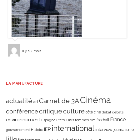
il y a 4 mois
LA MANUFACTURE
Cinéma
actualité
Carnet de 3A
art
critique
culture
conférence
côté ciné
débat
débats
environnement
France
Etats-Unis
femmes
football
Espagne
film
international
IEP
interview
journalisme
gouvernement
Histoire
lille