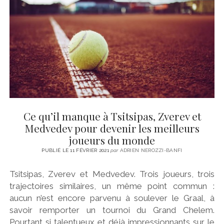
CINÉMA
instagram
email
email-
ÉCONOMIE
form
LITTÉRATURE
SPORT
MÉDIAS
SANTÉ
Ce qu’il manque à Tsitsipas, Zverev et
Medvedev pour devenir les meilleurs
joueurs du monde
PUBLIÉ LE 11 FÉVRIER 2021
par
ADRIEN NEROZZI-BANFI
Tsitsipas, Zverev et Medvedev. Trois joueurs, trois
trajectoires similaires, un même point commun :
aucun n’est encore parvenu à soulever le Graal, à
savoir remporter un tournoi du Grand Chelem.
Pourtant si talentueux et déjà impressionnants sur le