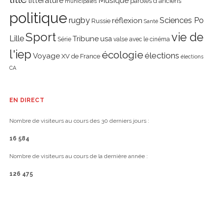
littérature
Musique
paroles d'anciens
municipales
politique
rugby
réflexion
Sciences Po
Russie
Santé
Sport
vie de
Lille
Tribune
usa
Série
valse avec le cinéma
l'iep
écologie
élections
Voyage
XV de France
élections
CA
EN DIRECT
Nombre de visiteurs au cours des 30 derniers jours :
16 584
Nombre de visiteurs au cours de la dernière année :
126 475