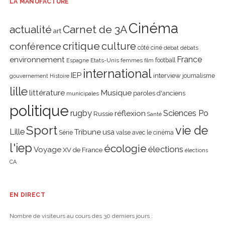
LA MANUFACTURE
Cinéma
actualité
Carnet de 3A
art
critique
culture
conférence
côté ciné
débat
débats
environnement
France
Etats-Unis
femmes
football
Espagne
film
international
IEP
interview
journalisme
gouvernement
Histoire
lille
littérature
Musique
paroles d'anciens
municipales
politique
rugby
réflexion
Sciences Po
Russie
Santé
Sport
vie de
Lille
Tribune
usa
Série
valse avec le cinéma
l'iep
écologie
élections
Voyage
XV de France
élections
CA
EN DIRECT
Nombre de visiteurs au cours des 30 derniers jours :