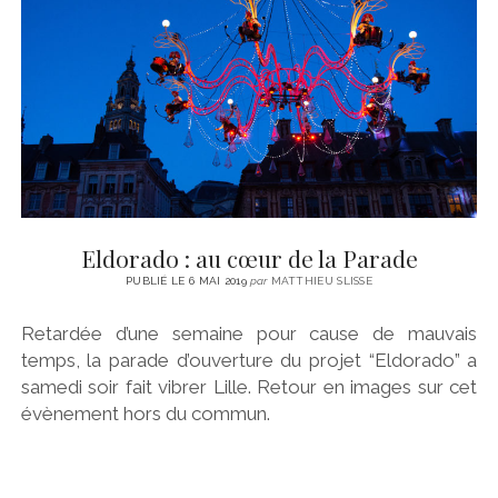
CINÉMA
instagram
email
email-
ÉCONOMIE
form
LITTÉRATURE
SPORT
MÉDIAS
SANTÉ
Eldorado : au cœur de la Parade
PUBLIÉ LE 6 MAI 2019
par
MATTHIEU SLISSE
Retardée d’une semaine pour cause de mauvais
temps, la parade d’ouverture du projet “Eldorado” a
samedi soir fait vibrer Lille. Retour en images sur cet
évènement hors du commun.