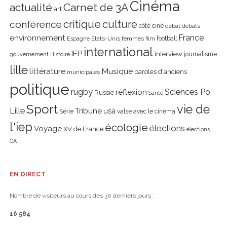
Cinéma
actualité
Carnet de 3A
art
critique
culture
conférence
côté ciné
débat
débats
environnement
France
Etats-Unis
femmes
football
Espagne
film
international
IEP
interview
journalisme
gouvernement
Histoire
lille
littérature
Musique
paroles d'anciens
municipales
politique
rugby
réflexion
Sciences Po
Russie
Santé
Sport
vie de
Lille
Tribune
usa
Série
valse avec le cinéma
l'iep
écologie
élections
Voyage
XV de France
élections
CA
EN DIRECT
Nombre de visiteurs au cours des 30 derniers jours :
16 584