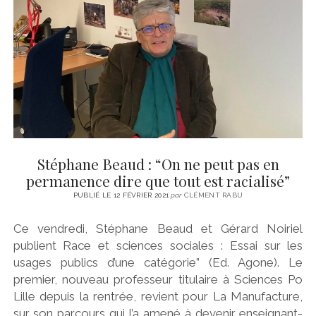
CINÉMA
instagram
email
email-
ÉCONOMIE
form
LITTÉRATURE
SPORT
MÉDIAS
SANTÉ
Stéphane Beaud : “On ne peut pas en
permanence dire que tout est racialisé”
PUBLIÉ LE 12 FÉVRIER 2021
par
CLÉMENT RABU
Ce vendredi, Stéphane Beaud et Gérard Noiriel
publient Race et sciences sociales : Essai sur les
usages publics d’une catégorie” (Ed. Agone). Le
premier, nouveau professeur titulaire à Sciences Po
Lille depuis la rentrée, revient pour La Manufacture,
sur son parcours qui l’a amené à devenir enseignant-