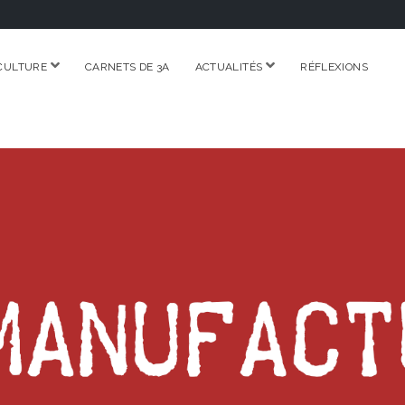
ouvrir
ouvrir
CULTURE
CARNETS DE 3A
ACTUALITÉS
RÉFLEXIONS
menu
menu
RE.