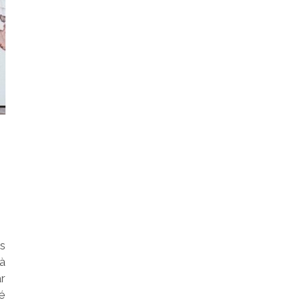
s
’à
r
é