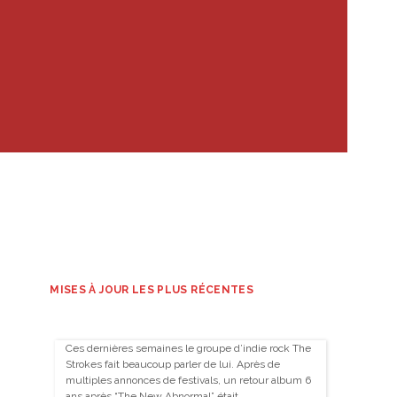
MISES À JOUR LES PLUS RÉCENTES
Ces dernières semaines le groupe d’indie rock The
Strokes fait beaucoup parler de lui. Après de
multiples annonces de festivals, un retour album 6
ans après “The New Abnormal” était