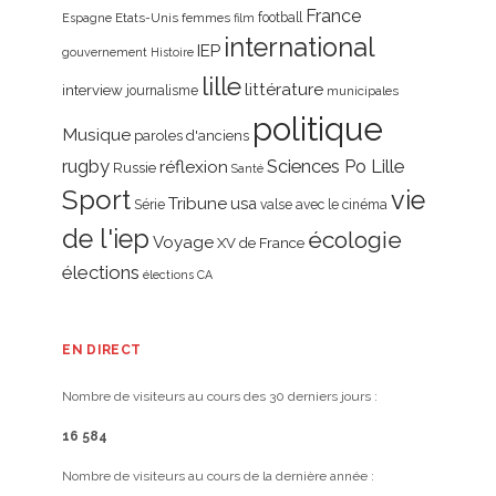
France
Etats-Unis
femmes
football
Espagne
film
international
IEP
gouvernement
Histoire
lille
littérature
interview
journalisme
municipales
politique
Musique
paroles d'anciens
rugby
réflexion
Sciences Po Lille
Russie
Santé
Sport
vie
Tribune
usa
Série
valse avec le cinéma
de l'iep
écologie
Voyage
XV de France
élections
élections CA
EN DIRECT
Nombre de visiteurs au cours des 30 derniers jours :
16 584
Nombre de visiteurs au cours de la dernière année :