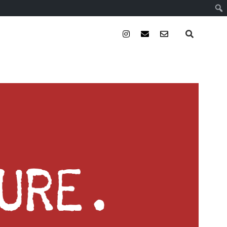
instagram
email
email-
form